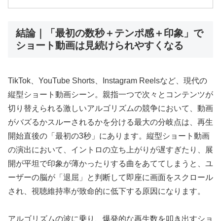
結論｜「最初の数秒＋テンポ感＋印象」で
ショート動画は見続けられやすくなる
TikTok、YouTube Shorts、Instagram Reelsなど、現代の
縦型ショート動画シーン。親指一つで次々とコンテンツが
切り替えられる激しいアルゴリズムの競争において、動画
がバズるかスルーされるかを分ける最大の分岐点は、再生
開始直後の「最初の3秒」にあります。縦型ショート動画
の演出において、イントロの立ち上がりが遅すぎたり、展
開が平坦で印象が薄かったりする曲をあててしまうと、ユ
ーザーの脳が「退屈」と判断して即座に画面をスクロール
され、視聴維持率が致命的に低下する原因になります。
アルゴリズムの波に乗り、爆発的な再生数を叩き出すショ