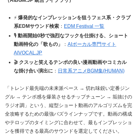
（AIBGM.JP 統合ライブラリ）
⚡
爆発的なインプレッションを狙うフェス系・クラブ
系EDMサウンド検索
：
EDM Festival 一覧
🎙️
動画開始0秒で強烈なフックを仕掛ける、ショート
動画特化の「歌もの」
：
AIボーカル専門サイト
AIVOCAL.JP
🎬
クスッと笑えるテンポの良い漫画動画やコミカル
な掛け合い演出に
：
日常系アニメBGM集(HUMAN)
「トレンド最先端の未来派ベース → 切れ味鋭い定番ジン
グル → テンポ感を爆装させるチップチューン → 垢抜けの
ラジオ調」という、縦型ショート動画のアルゴリズムを完
全攻略するための最強バズラインナップです。動画の構成
やテロップのタイミングに合わせて、最もインプレッショ
ンを獲得できる最高のサウンドを選定してください。