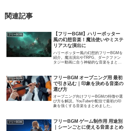
関連記事
【フリーBGM】ハリーポッター
フリーBGM
風の幻想音楽！魔法使いやミステ
リアスな演出に
ハリーポッター風の幻想的フリーBGMを
紹介。魔法演出やTRPG、ダークファン
タジー動画に合う神秘的な音楽をまとめ
ました。
フリーBGM オープニング用 最初
フリーBGM
で引き込む｜印象を決める音楽の
選び方
オープニング向けフリーBGMの特徴や選
び方を解説。YouTubeや配信で最初の印
象を強くする音楽をまとめました。
フリーBGM ゲーム制作用 用途別
フリーBGM
｜シーンごとに使える音楽まとめ