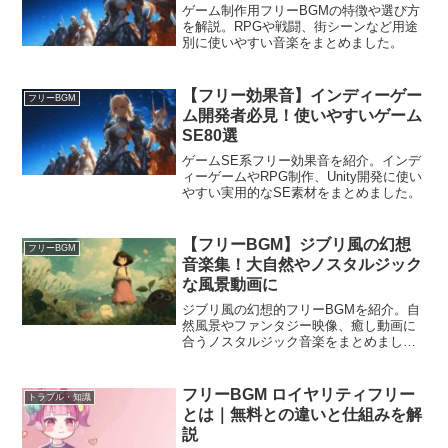
ゲーム制作用フリーBGMの特徴や選び方
を解説。RPGや戦闘、街シーンなど用途
別に使いやすい音楽をまとめました。
【フリー効果音】インディーゲー
フリーBGM
ム開発者必見！使いやすいゲーム
SE80選
ゲームSE系フリー効果音を紹介。インデ
ィーゲームやRPG制作、Unity開発に使い
やすい実用的なSE素材をまとめました。
【フリーBGM】ジブリ風の幻想
フリーBGM
音楽集！大自然やノスタルジック
な風景動画に
ジブリ風の幻想的フリーBGMを紹介。自
然風景やファンタジー映像、癒し動画に
合うノスタルジック音楽をまとめまし
た。
フリーBGM ロイヤリティフリー
トラブル・知識
とは｜無料との違いと仕組みを解
説