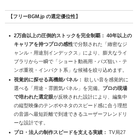
【フリーBGM.jp の選定優位性】
2万曲以上の圧倒的ストックを完全制覇：
40年以上の
キャリアを持つプロの感性
で分類された「緻密なジ
ャンル・用途別インデックス」により、膨大なライ
ブラリから一瞬で「ショート動画用・バズ狙い・テ
ンポ重視・インパクト系」な候補を絞り込めます。
視覚的に探せる高機能パネル：
欲しい音を感覚的に
選べる「用途・雰囲気パネル」を完備。
プロの現場
で培われた選定眼
が反映された設計により、編集中
の縦型映像のテンポやネタのスピード感に合う理想
の音源へ最短距離で到達できるユーザーフレンドリ
ーな設計です。
プロ・法人の制作スピードを支える実績：
TV局27