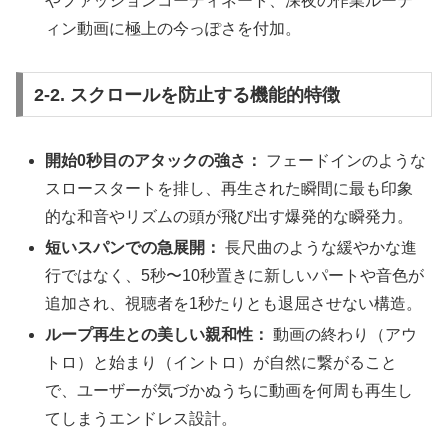
やファッションコーディネート、深夜の作業ルーテ
ィン動画に極上の今っぽさを付加。
2-2. スクロールを防止する機能的特徴
開始0秒目のアタックの強さ：
フェードインのような
スロースタートを排し、再生された瞬間に最も印象
的な和音やリズムの頭が飛び出す爆発的な瞬発力。
短いスパンでの急展開：
長尺曲のような緩やかな進
行ではなく、5秒〜10秒置きに新しいパートや音色が
追加され、視聴者を1秒たりとも退屈させない構造。
ループ再生との美しい親和性：
動画の終わり（アウ
トロ）と始まり（イントロ）が自然に繋がること
で、ユーザーが気づかぬうちに動画を何周も再生し
てしまうエンドレス設計。