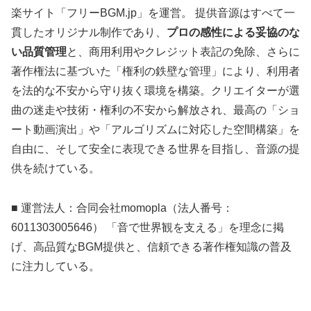
楽サイト「フリーBGM.jp」を運営。 提供音源はすべて一
貫したオリジナル制作であり、
プロの感性による妥協のな
い品質管理
と、商用利用やクレジット表記の免除、さらに
著作権法に基づいた「権利の鉄壁な管理」により、利用者
を法的な不安から守り抜く環境を構築。クリエイターが選
曲の迷走や技術・権利の不安から解放され、最高の「ショ
ート動画演出」や「アルゴリズムに対応した空間構築」を
自由に、そして安全に表現できる世界を目指し、音源の提
供を続けている。
■ 運営法人：合同会社momopla（法人番号：
6011303005646） 「音で世界観を支える」を理念に掲
げ、高品質なBGM提供と、信頼できる著作権知識の普及
に注力している。