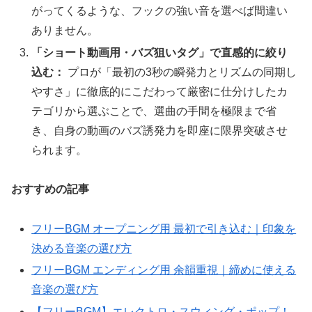
がってくるような、フックの強い音を選べば間違い
ありません。
「ショート動画用・バズ狙いタグ」で直感的に絞り
込む：
プロが「最初の3秒の瞬発力とリズムの同期し
やすさ」に徹底的にこだわって厳密に仕分けしたカ
テゴリから選ぶことで、選曲の手間を極限まで省
き、自身の動画のバズ誘発力を即座に限界突破させ
られます。
おすすめの記事
フリーBGM オープニング用 最初で引き込む｜印象を
決める音楽の選び方
フリーBGM エンディング用 余韻重視｜締めに使える
音楽の選び方
【フリーBGM】エレクトロ・スウィング・ポップ！