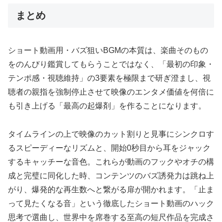
まとめ
ショート動画用・バズ狙いBGMの本質は、楽曲そのもの
をのんびり鑑賞してもらうことではなく、「最初の印象・
テンポ感・視聴維持」の3要素を極限まで研ぎ澄まし、視
聴者の親指を強制停止させて映像のエンタメ価値を何倍に
も引き上げる「最高の起爆剤」を作ることになります。
タイムラインの上で映像のカット割りと見事にシンクロす
るスピーディーなリズムと、開始0秒目から耳をジャック
するキャッチーな音色。これらが動画のフックやオチの構
成と完璧に同化した時、コンテンツのバズ誘発力は跳ね上
がり、爆発的な再生数へと繋がる扉が開かれます。「止ま
って見たくなる音」という徹底したショート動画のハック
思考で選曲し、世界中を席巻する至高の短尺作品を完成さ