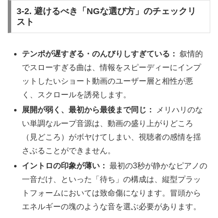
3-2. 避けるべき「NGな選び方」のチェックリ
スト
テンポが遅すぎる・のんびりしすぎている：
叙情的
でスローすぎる曲は、情報をスピーディーにインプ
ットしたいショート動画のユーザー層と相性が悪
く、スクロールを誘発します。
展開が弱く、最初から最後まで同じ：
メリハリのな
い単調なループ音源は、動画の盛り上がりどころ
（見どころ）がボヤけてしまい、視聴者の感情を揺
さぶることができません。
イントロの印象が薄い：
最初の3秒が静かなピアノの
一音だけ、といった「待ち」の構成は、縦型プラッ
トフォームにおいては致命傷になります。冒頭から
エネルギーの塊のような音を選ぶ必要があります。