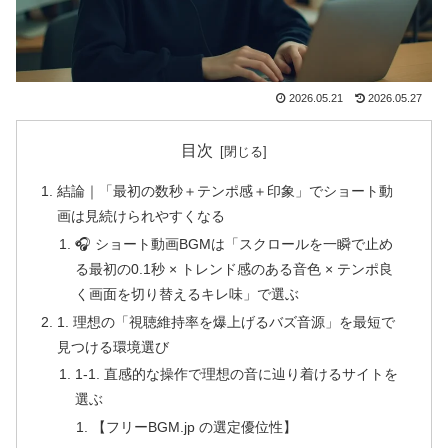
2026.05.21
2026.05.27
目次
結論｜「最初の数秒＋テンポ感＋印象」でショート動
画は見続けられやすくなる
🎧 ショート動画BGMは「スクロールを一瞬で止め
る最初の0.1秒 × トレンド感のある音色 × テンポ良
く画面を切り替えるキレ味」で選ぶ
1. 理想の「視聴維持率を爆上げるバズ音源」を最短で
見つける環境選び
1-1. 直感的な操作で理想の音に辿り着けるサイトを
選ぶ
【フリーBGM.jp の選定優位性】