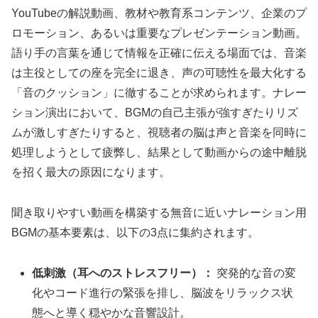
YouTubeの解説動画、教材や教育系コンテンツ、企業のプ
ロモーション、あるいは重要なプレゼンテーション動画。
語り手の言葉を通じて情報を正確に伝える場面では、音楽
は主役としての座を完全に退き、声の可聴性を最大化する
「音のクッション」に徹することが求められます。ナレー
ション演出において、BGMの自己主張が強すぎたりリズ
ムが激しすぎたりすると、視聴者の脳は声と音楽を同時に
処理しようとして疲弊し、結果として動画からの途中離脱
を招く最大の原因になります。
聞き取りやすい動画を構築する無音に近いナレーション用
BGMの基本要素は、以下の3点に集約されます。
低刺激（耳へのストレスフリー）：
突発的な音の変
化やコード進行の緊張を排し、脳波をリラックス状
態へと導く穏やかな音響設計。