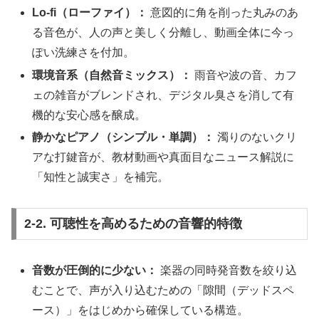
Lo-fi（ローファイ）：
意図的に角を削った丸みのあ
る音色が、人の声と美しく分離し、動画全体に今っ
ぽい洗練さを付加。
環境音系（自然音ミックス）：
雨音や波の音、カフ
ェの雑音がブレンドされ、デジタル臭さを消して有
機的な安心感を醸成。
静かなピアノ（シンプル・単調）：
濁りのないクリ
アな打鍵音が、教材動画や真面目なニュース解説に
「知性と誠実さ」を補完。
2-2. 可聴性を高めるための音響的特徴
音数が圧倒的に少ない：
楽器の同時発音数を絞り込
むことで、声が入り込むための「隙間（デッドスペ
ース）」をはじめから確保している構造。