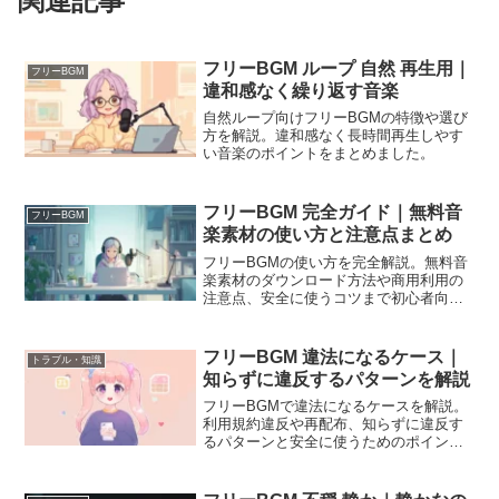
関連記事
フリーBGM ループ 自然 再生用｜
フリーBGM
違和感なく繰り返す音楽
自然ループ向けフリーBGMの特徴や選び
方を解説。違和感なく長時間再生しやす
い音楽のポイントをまとめました。
フリーBGM 完全ガイド｜無料音
フリーBGM
楽素材の使い方と注意点まとめ
フリーBGMの使い方を完全解説。無料音
楽素材のダウンロード方法や商用利用の
注意点、安全に使うコツまで初心者向け
に分かりやすくまとめました。
フリーBGM 違法になるケース｜
トラブル・知識
知らずに違反するパターンを解説
フリーBGMで違法になるケースを解説。
利用規約違反や再配布、知らずに違反す
るパターンと安全に使うためのポイント
をまとめました。