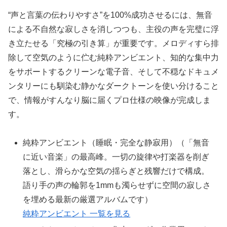
“声と言葉の伝わりやすさ”を100%成功させるには、無音
による不自然な寂しさを消しつつも、主役の声を完璧に浮
き立たせる「究極の引き算」が重要です。メロディすら排
除して空気のように伫む純粋アンビエント、知的な集中力
をサポートするクリーンな電子音、そして不穏なドキュメ
ンタリーにも馴染む静かなダークトーンを使い分けること
で、情報がすんなり脳に届くプロ仕様の映像が完成しま
す。
純粋アンビエント（睡眠・完全な静寂用）（「無音
に近い音楽」の最高峰。一切の旋律や打楽器を削ぎ
落とし、滑らかな空気の揺らぎと残響だけで構成。
語り手の声の輪郭を1mmも濁らせずに空間の寂しさ
を埋める最新の厳選アルバムです）
純粋アンビエント 一覧を見る