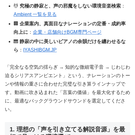
💆
究極の静寂と、声の邪魔をしない環境音楽検索
：
Ambient 一覧を見る
🏢
企業案内、真面目なナレーションの定番・成約率
向上に
：
企業・店舗向けBGM専門ページ
🎹
静寂の中に美しいピアノの余韻だけを纏わせるな
ら
：
IYASHIBGM.JP
「完全なる空気の揺らぎ → 知的な微細電子音 → じわじわ
迫るシリアスアンビエント」という、ナレーションのトー
ンや情報の重さに合わせた完璧な引き算ラインナップで
す。動画に吹き込まれた「言葉の価値」を最大化するため
に、最適なバックグラウンドサウンドを選定してくださ
い。
1. 理想の「声を引き立てる解説音源」を最