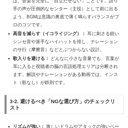
は、音楽を完全に「目立たせない」ことです。語り
手の声が圧倒的なセンター（主役）として前に出る
よう、BGMは意識の奥底で薄く鳴らすバランスがプ
ロのコツです。
高音を減らす（イコライジング）：
耳に刺さる鋭い
シンセ音や派手なハイハットを排し、ナレーション
のサ行（摩擦音）などとぶつからない設計。
歌入りを避ける：
どんなに小さな音量でも、言葉が
耳に入ると視聴者の脳の言語処理エリアは分断され
ます。解説やナレーションがある動画では、インス
ト（歌なし）が鉄則です。
3-2. 避けるべき「NGな選び方」のチェックリ
スト
リズムが強い：
激しいドラムやアタックの強いベー