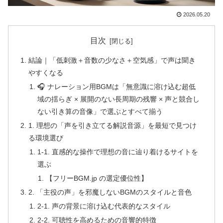
2026.05.20
目次
結論｜「低刺激＋音数の少なさ＋空気感」で声は聞き
やすくなる
🎧 ナレーション用BGMは「無意識に溶け込む超低
域の揺らぎ × 展開のない長周期の残響 × 声と競合し
ない引き算の音像」で選ぶとすべて揃う
1. 理想の「声を引き立てる解説音源」を最短で見つけ
る環境選び
1-1. 直感的な操作で理想の音に辿り着けるサイトを
選ぶ
【フリーBGM.jp の選定優位性】
2. 「主役の声」を邪魔しないBGMのスタイルと音色
2-1. 声の背景に溶け込む代表的なスタイル
2-2. 可聴性を高めるための音響的特徴