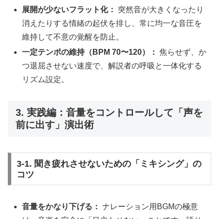
展開が少ないフラット化：
突然音が大きくなったり
消えたりする情緒の起伏を排し、常に均一な音圧を
維持して不意の覚醒を防止。
一定テンポの維持（BPM 70〜120）：
焦らせず、か
つ退屈させない速度で、解説者の呼吸と一体化する
リズム設定。
3. 実践編：音量をコントロールして「声を
前に出す」演出術
3-1. 聞き疲れさせないための「ミキシング」の
コツ
音量をかなり下げる：
ナレーション用BGMの極意