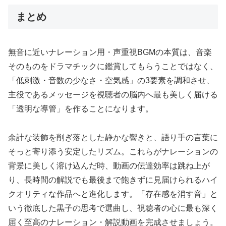
まとめ
無音に近いナレーション用・声重視BGMの本質は、音楽
そのものをドラマチックに鑑賞してもらうことではなく、
「低刺激・音数の少なさ・空気感」の3要素を調和させ、
主役であるメッセージを視聴者の脳内へ最も美しく届ける
「透明な導管」を作ることになります。
余計な装飾を削ぎ落とした静かな響きと、語り手の言葉に
そっと寄り添う安定したリズム。これらがナレーションの
背景に美しく溶け込んだ時、動画の伝達効率は跳ね上が
り、長時間の解説でも最後まで飽きずに見届けられるハイ
クオリティな作品へと進化します。「存在感を消す音」と
いう徹底した黒子の思考で選曲し、視聴者の心に最も深く
届く至高のナレーション・解説動画を完成させましょう。