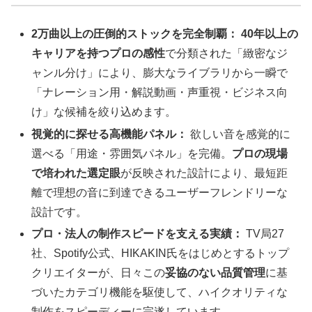
2万曲以上の圧倒的ストックを完全制覇：
40年以上の
キャリアを持つプロの感性
で分類された「緻密なジ
ャンル分け」により、膨大なライブラリから一瞬で
「ナレーション用・解説動画・声重視・ビジネス向
け」な候補を絞り込めます。
視覚的に探せる高機能パネル：
欲しい音を感覚的に
選べる「用途・雰囲気パネル」を完備。
プロの現場
で培われた選定眼
が反映された設計により、最短距
離で理想の音に到達できるユーザーフレンドリーな
設計です。
プロ・法人の制作スピードを支える実績：
TV局27
社、Spotify公式、HIKAKIN氏をはじめとするトップ
クリエイターが、日々この
妥協のない品質管理
に基
づいたカテゴリ機能を駆使して、ハイクオリティな
制作をスピーディーに完遂しています。