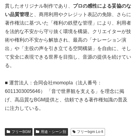
貫したオリジナル制作であり、
プロの感性による妥協のな
い品質管理
と、商用利用やクレジット表記の免除、さらに
著作権法に基づいた「権利の鉄壁な管理」により、利用者
を法的な不安から守り抜く環境を構築。クリエイターが技
術や権利の不安から解放され、最高の「ナレーション演
出」や「主役の声を引き立てる空間構築」を自由に、そし
て安全に表現できる世界を目指し、音源の提供を続けてい
る。
■ 運営法人：合同会社momopla（法人番号：
6011303005646） 「音で世界観を支える」を理念に掲
げ、高品質なBGM提供と、信頼できる著作権知識の普及
に注力している。
フリーBGM
用途・シーン別
フリーbgm Lo-fi