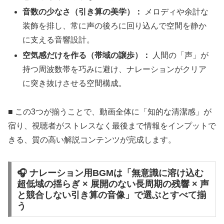
音数の少なさ（引き算の美学）：
メロディや余計な
装飾を排し、常に声の後ろに回り込んで空間を静か
に支える音響設計。
空気感だけを作る（帯域の譲歩）：
人間の「声」が
持つ周波数帯を巧みに避け、ナレーションがクリア
に突き抜けさせる空間構成。
■ この3つが揃うことで、動画全体に「知的な清潔感」が
宿り、視聴者がストレスなく最後まで情報をインプットで
きる、質の高い解説コンテンツが完成します。
🎧 ナレーション用BGMは「無意識に溶け込む
超低域の揺らぎ × 展開のない長周期の残響 × 声
と競合しない引き算の音像」で選ぶとすべて揃
う