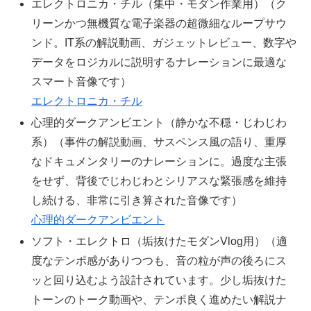
エレクトロニカ・チル（集中・モダン作業用）（ク
リーンかつ無機質な電子楽器の超微細なループサウ
ンド。IT系の解説動画、ガジェットレビュー、数字や
データをロジカルに説明するナレーションに最適な
スマート音像です）
エレクトロニカ・チル
心理的ダークアンビエント（静かな不穏・じわじわ
系）（事件の解説動画、サスペンス風の語り、重厚
なドキュメンタリーのナレーションに。過度な主張
をせず、背後でじわじわとシリアスな緊張感を維持
し続ける、非常に引き算された音像です）
心理的ダークアンビエント
ソフト・エレクトロ（垢抜けたモダンVlog用）（適
度なテンポ感がありつつも、音の粒が声の後ろにス
ッと回り込むよう設計されています。少し垢抜けた
トーンのトーク動画や、テンポ良く進めたい解説ナ