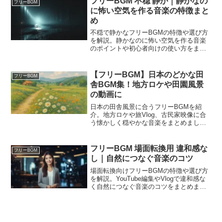
フリーBGM 不穏 静か｜静かなの
フリーBGM
に怖い空気を作る音楽の特徴まと
め
不穏で静かなフリーBGMの特徴や選び方
を解説。静かなのに怖い空気を作る音楽
のポイントや初心者向けの使い方をまと
めました。
【フリーBGM】日本のどかな田
フリーBGM
舎BGM集！地方ロケや田園風景
の動画に
日本の田舎風景に合うフリーBGMを紹
介。地方ロケや旅Vlog、古民家映像に合
う懐かしく穏やかな音楽をまとめまし
た。
フリーBGM 場面転換用 違和感な
フリーBGM
し｜自然につなぐ音楽のコツ
場面転換向けフリーBGMの特徴や選び方
を解説。YouTube編集やVlogで違和感な
く自然につなぐ音楽のコツをまとめまし
た。