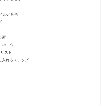
タイルと音色
ド
出術
方」のコツ
クリスト
手に入れるステップ