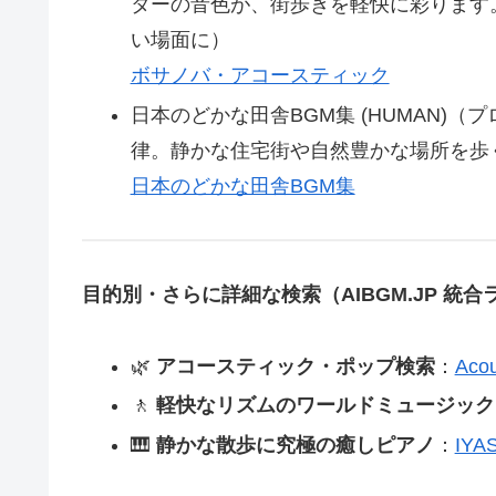
ターの音色が、街歩きを軽快に彩ります
い場面に）
ボサノバ・アコースティック
日本のどかな田舎BGM集 (HUMAN)
律。静かな住宅街や自然豊かな場所を歩
日本のどかな田舎BGM集
目的別・さらに詳細な検索（AIBGM.JP 統
🌿
アコースティック・ポップ検索
：
Aco
🚶
軽快なリズムのワールドミュージック
🎹
静かな散歩に究極の癒しピアノ
：
IYA