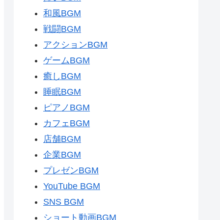
和風BGM
戦闘BGM
アクションBGM
ゲームBGM
癒しBGM
睡眠BGM
ピアノBGM
カフェBGM
店舗BGM
企業BGM
プレゼンBGM
YouTube BGM
SNS BGM
ショート動画BGM