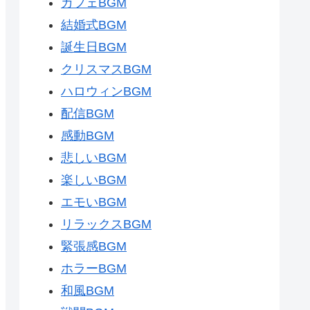
カフェBGM
結婚式BGM
誕生日BGM
クリスマスBGM
ハロウィンBGM
配信BGM
感動BGM
悲しいBGM
楽しいBGM
エモいBGM
リラックスBGM
緊張感BGM
ホラーBGM
和風BGM