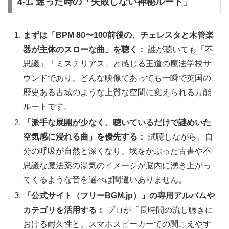
4-1. 迷った時の「失敗しない神秘ルート」
まずは「BPM 80〜100前後の、チェレスタと木管楽
器が主体のスローな曲」を聴く：
誰が聴いても「不
思議」「ミステリアス」と感じる王道の魔法学校サ
ウンドであり、どんな映像であっても一瞬で英国の
歴史ある古城のような上質な空間に変えられる万能
ルートです。
「派手な展開が少なく、聴いているだけで謎めいた
空気感に浸れる曲」を優先する：
試聴しながら、自
分の呼吸が自然と深くなり、埃をかぶった古書や不
思議な魔法薬の湯気のイメージが脳内に湧き上がっ
てくるような音を選べば間違いありません。
「公式サイト（フリーBGM.jp）」の専用アルバムや
カテゴリを活用する：
プロが「長時間の流し聴きに
おける耐久性と、スマホスピーカーでの聞こえやす