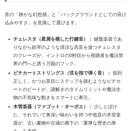
音の「静かな幻想感」と「バックグラウンドとしての溶け
込みやすさ」を意識して選びます。
チェレスタ（星屑を模した打鍵音）：
鍵盤楽器であ
りながら鉄琴のような清涼な高音を放つチェレスタ
のフレーズが、イントロの0秒目から視聴者を魔法世
界の門へと誘う万能のフック。
ピチカートストリングス（弦を指で弾く音）：
規則
正しく、かつお茶目にステップを踏むようなピチカ
ートのビートが、謎解きのタイムリミットや魔法生
物の不気味な動きをスマートに牽引。
木管楽器（ファゴット・オーボエ）：
少しとぼけ
た、それでいて奥深い味わいを持つ中低音の木管楽
器が、古い書物や古城の廊下の「重厚な歴史の厚