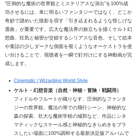
“圧倒的な魔術の世界観とミステリアスな演出”を100%成
功させるには、単に明るいファンタジーではなく、どこか
奇妙で謎めいた陰影を宿す「引き込まれるような怪しげな
選曲」が重要です。広大な魔法界の旅立ちを描くケルト幻
想曲、狂気と秘密が交錯するシリアスな音色、そして絵本
や童話の少しダークな側面を覗くようなオーケストラを使
い分けることで、視聴者を一瞬で釘付けにする神動画が完
成します。
Cinematic / Wizarding World Style
ケルト・幻想音楽（自然・神秘・冒険・戦闘用）
フィドルやフルートが織りなす、圧倒的なファンタ
ジーの世界観。魔法の箒での飛行シーン、神秘的な
森の探索、壮大な魔術学校の城郭など、作品にシネ
マティックなスケール感と神秘的なきらめきをプラ
スしたい場面に100%調和する最新決定版アルバムで