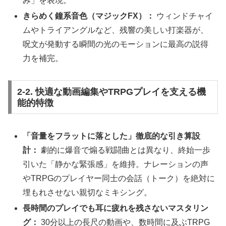
み」を表現。
きらめく鐘系音色（マジックFX）：
ウィンドチャイ
ムやトライアングルなど、残響の美しい打楽器が、
呪文が発動する瞬間の光のモーションに最高の説得
力を補完。
2-2. 快適な動画編集やTRPGプレイを支える機
能的特徴
「音量をフラットに落とした」徹底的な引き算設
計：
劇的に爆音で煽る戦闘曲とは異なり、終始一歩
引いた「静かな緊張感」を維持。ナレーションの声
やTRPGのプレイヤー同士の会話（トーク）を絶対に
埋もれさせない親切なミキシング。
長時間のプレイでも耳に疲れを残さないマスタリン
グ：
30分以上の長尺の動画や、数時間に及ぶTRPG