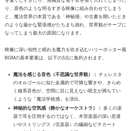
を速くしすぎたり、無機質な電子音を強く入れてしまった
り、原色のような明るすぎる映像に組み合わせてしまう
と、魔法世界の本質である「神秘感」や古書を開いたとき
のような厳かな緊張感がたちまち崩れ、世界観がチープに
なってしまう最大の原因になります。
映像に深い知性と眠れる魔力を吹き込むハリーポッター風
BGMの基本要素は、以下の3点に集約されます。
魔法を感じる音色（不思議な世界観）：
チェレスタ
のオルゴールに似た金属的で可憐な響きや、きらめ
く鐘系音色が、空間に目に見えない呪文が満ちてい
くような「魔法学校感」を演出。
神秘的な空気感（静かなオーケストラ）：
多くの楽
器で耳を圧倒するのではなく、木管楽器の深い息遣
いやストリングス（弦楽器）の繊細なピチカート