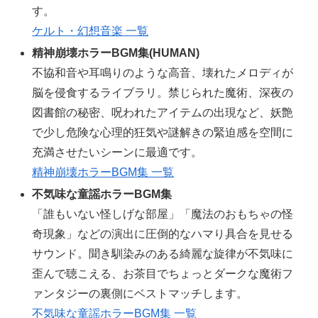
す。
ケルト・幻想音楽 一覧
精神崩壊ホラーBGM集(HUMAN)
不協和音や耳鳴りのような高音、壊れたメロディが
脳を侵食するライブラリ。禁じられた魔術、深夜の
図書館の秘密、呪われたアイテムの出現など、妖艶
で少し危険な心理的狂気や謎解きの緊迫感を空間に
充満させたいシーンに最適です。
精神崩壊ホラーBGM集 一覧
不気味な童謡ホラーBGM集
「誰もいない怪しげな部屋」「魔法のおもちゃの怪
奇現象」などの演出に圧倒的なハマり具合を見せる
サウンド。聞き馴染みのある綺麗な旋律が不気味に
歪んで聴こえる、お茶目でちょっとダークな魔術フ
ァンタジーの裏側にベストマッチします。
不気味な童謡ホラーBGM集 一覧