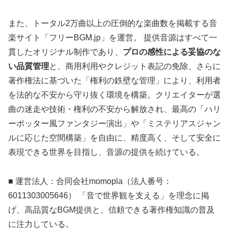
また、トータル2万曲以上の圧倒的な楽曲数を掲載する音
楽サイト「フリーBGM.jp」を運営。 提供音源はすべて一
貫したオリジナル制作であり、
プロの感性による妥協のな
い品質管理
と、商用利用やクレジット表記の免除、さらに
著作権法に基づいた「権利の鉄壁な管理」により、利用者
を法的な不安から守り抜く環境を構築。クリエイターが選
曲の迷走や技術・権利の不安から解放され、最高の「ハリ
ーポッター風ファンタジー演出」や「ミステリアスジャン
ルに応じた空間構築」を自由に、精度高く、そして安全に
表現できる世界を目指し、音源の提供を続けている。
■ 運営法人：合同会社momopla（法人番号：
6011303005646） 「音で世界観を支える」を理念に掲
げ、高品質なBGM提供と、信頼できる著作権知識の普及
に注力している。