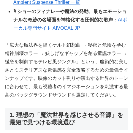
Ambient Suspense Thriller 一覧
🎙️
ショーのフィナレーや魔法の発動、最もエモーショ
ナルな奇跡の名場面を神格化する圧倒的な歌声
：
AIボ
ーカル専門サイト AIVOCAL.JP
「広大な魔法界を描くケルト幻想曲 → 秘密と危険を孕む
精神崩壊ホラー → 妖しげなギャップを創る童謡ホラー →
緩急を制御するテレビ風ジングル」という、魔術的な美し
さとミステリアスな緊張感を完全攻略するための最強ライ
ンナップです。映像のカット割りや演出する世界のトーン
に合わせて、最も視聴者のイマジネーションを刺激する最
高のバックグラウンドサウンドを選定してください。
1. 理想の「魔法世界を感じさせる音源」を
最短で見つける環境選び