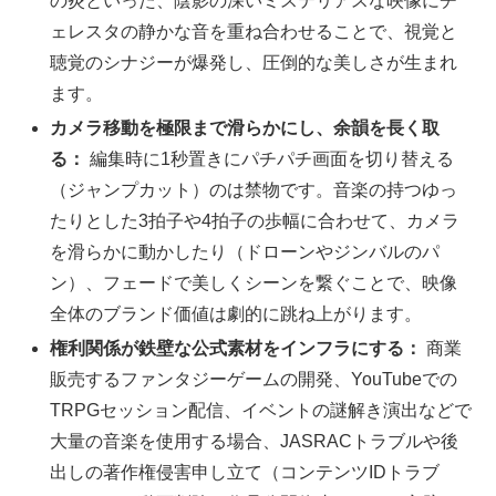
の炎といった、陰影の深いミステリアスな映像にチ
ェレスタの静かな音を重ね合わせることで、視覚と
聴覚のシナジーが爆発し、圧倒的な美しさが生まれ
ます。
カメラ移動を極限まで滑らかにし、余韻を長く取
る：
編集時に1秒置きにパチパチ画面を切り替える
（ジャンプカット）のは禁物です。音楽の持つゆっ
たりとした3拍子や4拍子の歩幅に合わせて、カメラ
を滑らかに動かしたり（ドローンやジンバルのパ
ン）、フェードで美しくシーンを繋ぐことで、映像
全体のブランド価値は劇的に跳ね上がります。
権利関係が鉄壁な公式素材をインフラにする：
商業
販売するファンタジーゲームの開発、YouTubeでの
TRPGセッション配信、イベントの謎解き演出などで
大量の音楽を使用する場合、JASRACトラブルや後
出しの著作権侵害申し立て（コンテンツIDトラブ