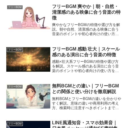
フリーBGM 爽やか｜朝・自然・
フリーBGM
清潔感のある映像に合う音楽の特
徴
爽やかなフリーBGMの特徴や選び方を解
説。朝や自然、清潔感のある映像に合う
音楽のポイントや初心者向けの使い方を
まとめました。
フリーBGM 感動 壮大｜スケール
フリーBGM
感のある演出に合う音楽の特徴
感動×壮大系フリーBGMの特徴や選び方
を解説。スケール感のある演出に合う音
楽のポイントや初心者向けの使い方をま
とめました。
無料BGMとの違い｜フリーBGM
フリーBGM
との関係と使い分けを徹底解説
無料BGMとフリーBGMの違いを分かりや
すく解説。意味の違いや商用利用の考え
方、検索時に注意すべきポイントまで初
心者向けにまとめました。
LINE風通知音・スマホ効果音｜
フリーBGM