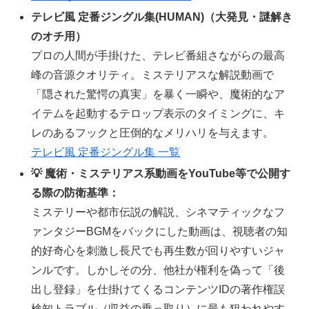
テレビ風 定番ジングル集(HUMAN)（大発見・謎解き
のオチ用）
プロの人間が手掛けた、テレビ番組さながらの最高
峰の音源クオリティ。ミステリアスな解説動画で
「隠された驚愕の真実」を暴く一瞬や、魔術的なア
イテムを起動するテロップ表示のタイミングに、キ
レのあるフックと圧倒的なメリハリを与えます。
テレビ風 定番ジングル集 一覧
💡 魔術・ミステリアス系動画をYouTube等で公開す
る際の防衛基準：
ミステリーや都市伝説の解説、シネマティックなフ
ァンタジーBGMをバックにした動画は、視聴者の知
的好奇心を刺激し長尺でも再生数が回りやすいジャ
ンルです。しかしその分、他社が権利を偽って「後
出し登録」を仕掛けてくるコンテンツIDの著作権誤
検知トラブル（収益の乗っ取り）に最も狙われやす