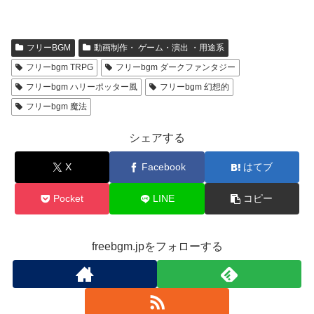
フリーBGM
動画制作・ ゲーム・演出 ・用途系
フリーbgm TRPG
フリーbgm ダークファンタジー
フリーbgm ハリーポッター風
フリーbgm 幻想的
フリーbgm 魔法
シェアする
X
Facebook
はてブ
Pocket
LINE
コピー
freebgm.jpをフォローする