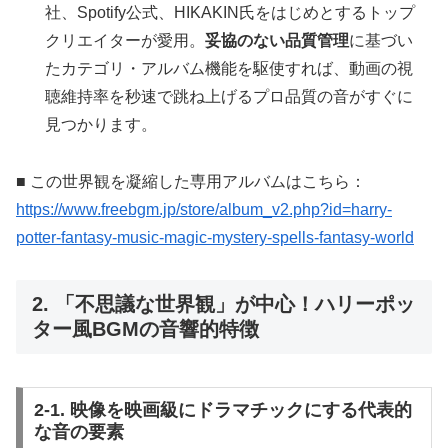
社、Spotify公式、HIKAKIN氏をはじめとするトップ
クリエイターが愛用。
妥協のない品質管理
に基づい
たカテゴリ・アルバム機能を駆使すれば、動画の視
聴維持率を秒速で跳ね上げるプロ品質の音がすぐに
見つかります。
■ この世界観を凝縮した専用アルバムはこちら：
https://www.freebgm.jp/store/album_v2.php?id=harry-
potter-fantasy-music-magic-mystery-spells-fantasy-world
2. 「不思議な世界観」が中心！ハリーポッ
ター風BGMの音響的特徴
2-1. 映像を映画級にドラマチックにする代表的
な音の要素