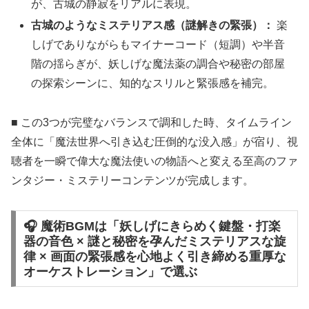
が、古城の静寂をリアルに表現。
古城のようなミステリアス感（謎解きの緊張）：
楽
しげでありながらもマイナーコード（短調）や半音
階の揺らぎが、妖しげな魔法薬の調合や秘密の部屋
の探索シーンに、知的なスリルと緊張感を補完。
■ この3つが完璧なバランスで調和した時、タイムライン
全体に「魔法世界へ引き込む圧倒的な没入感」が宿り、視
聴者を一瞬で偉大な魔法使いの物語へと変える至高のファ
ンタジー・ミステリーコンテンツが完成します。
🎧 魔術BGMは「妖しげにきらめく鍵盤・打楽
器の音色 × 謎と秘密を孕んだミステリアスな旋
律 × 画面の緊張感を心地よく引き締める重厚な
オーケストレーション」で選ぶ