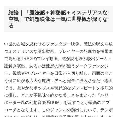
結論｜「魔法感＋神秘感＋ミステリアスな
空気」で幻想映像は一気に世界観が深くな
る
中世の古城を思わせるファンタジー映像、魔法の呪文を放
つミステリアスな演出動画、プレイヤーの想像力を極限ま
で高めるTRPGのプレイ動画、謎が謎を呼ぶ脱出ゲーム・
謎解き演出、あるいは漆黒の闇が漂うダークファンタジ
ー。視聴者やプレイヤーを日常から切り離し、画面の向こ
う側に広がる広大な魔法世界へと完全に没入させたい場面
では、賑やかなポップスや現代的なダンスビートを徹底的
に排し、どこか不気味で静かな美しさをまとった「ハリー
ポッター風の幻想音楽系BGM」を流すことが最高のアプ
ローチとなります。このジャンルの演出において、テンポ