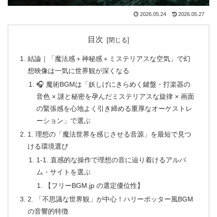
2026.05.24
2026.05.27
目次
結論｜「魔法感＋神秘感＋ミステリアスな空気」で幻
想映像は一気に世界観が深くなる
🎧 魔術BGMは「妖しげにきらめく鍵盤・打楽器の
音色 × 謎と秘密を孕んだミステリアスな旋律 × 画面
の緊張感を心地よく引き締める重厚なオーケストレ
ーション」で選ぶ
1. 理想の「魔法世界を感じさせる音源」を最短で見つ
ける環境選び
1-1. 直感的な操作で理想の音に辿り着けるアルバ
ム・サイトを選ぶ
【フリーBGM.jp の選定優位性】
2. 「不思議な世界観」が中心！ハリーポッター風BGM
の音響的特徴