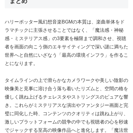
まとめ
ハリーポッター風幻想音楽BGMの本質は、楽曲単体をド
ラマチックに主張させることではなく、「魔法感・神秘
感・ミステリアス感」の3要素を極限まで調和させ、視聴
者を画面の向こう側のエキサイティングで深い謎に満ちた
世界へと自然にいざなう「最高の環境インフラ」を作るこ
とになります。
タイムラインの上で滑らかなカメラワークや美しい陰影の
映像美と見事に溶け合う落ち着いたリズムと、空間の格を
優しく跳ね上げるチェレスタやストリングスのピュアな響
き。これらがミステリアスな演出やファンタジー画面と完
璧に同化した時、コンテンツのクオリティは跳ね上がり、
激しいプラットフォームの競争の中でも視聴者の心を秒速
でジャックする至高の映像作品へと進化します。「魔法世