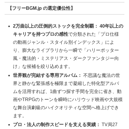
【フリーBGM.jp の選定優位性】
2万曲以上の圧倒的ストックを完全制覇：
40年以上の
キャリアを持つプロの感性
で分類された「プロ仕様
の動画ジャンル・スタイル別インデックス」によ
り、膨大なライブラリから一瞬で「ハリーポッター
風・魔法的・ミステリアス・ダークファンタジー向
け」な候補を絞り込めます。
世界観が完結する専用アルバム：
不思議な魔法の世
界と静かな緊張感を極限まで凝縮した特化型アルバ
ムを活用すれば、1曲ずつ探す手間を完全に省き、動
画やTRPGのトーンを瞬時にハリウッド映画や大規模
な舞台演劇級のハイクオリティな空間へ格上げでき
ます。
プロ・法人の制作スピードを支える実績：
TV局27