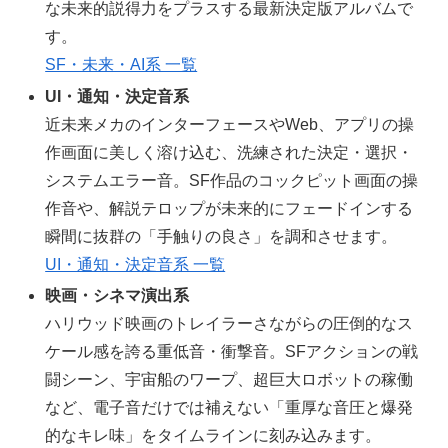
な未来的説得力をプラスする最新決定版アルバムで
す。
SF・未来・AI系 一覧
UI・通知・決定音系
近未来メカのインターフェースやWeb、アプリの操
作画面に美しく溶け込む、洗練された決定・選択・
システムエラー音。SF作品のコックピット画面の操
作音や、解説テロップが未来的にフェードインする
瞬間に抜群の「手触りの良さ」を調和させます。
UI・通知・決定音系 一覧
映画・シネマ演出系
ハリウッド映画のトレイラーさながらの圧倒的なス
ケール感を誇る重低音・衝撃音。SFアクションの戦
闘シーン、宇宙船のワープ、超巨大ロボットの稼働
など、電子音だけでは補えない「重厚な音圧と爆発
的なキレ味」をタイムラインに刻み込みます。