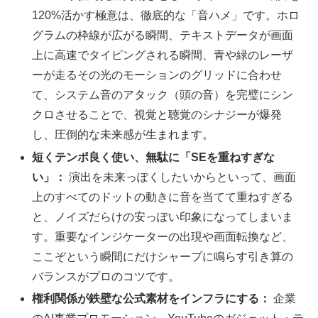
120%活かす極意は、徹底的な「音ハメ」です。ホロ
グラムの枠線が広がる瞬間、テキストデータが画面
上に高速でタイピングされる瞬間、青や緑のレーザ
ーが走るその光のモーションのグリッドに合わせ
て、システム音のアタック（頭の音）を完璧にシン
クロさせることで、視覚と聴覚のシナジーが爆発
し、圧倒的な未来感が生まれます。
短くテンポ良く使い、無駄に「SEを重ねすぎな
い」：
演出を未来っぽくしたいからといって、画面
上のすべてのドットの動きに音を当てて重ねすぎる
と、ノイズだらけの安っぽい印象になってしまいま
す。重要なインジケーターの出現や画面転換など、
ここぞという瞬間にだけシャープに鳴らす引き算の
バランスがプロのコツです。
権利関係が鉄壁な公式素材をインフラにする：
企業