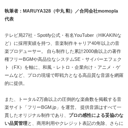
執筆者：MARUYA328（中丸 勲）／合同会社momopla
代表
テレビ局27社・Spotify公式・有名YouTuber（HIKAKINな
ど）に採用実績を持つ、音楽制作キャリア40年以上の音
楽プロデューサー。 自ら制作した累計2000曲以上の著作
権フリーBGMや高品位なシステムSE・サイバーエフェク
ト（FX）を軸に、和風・レトロ・企業向け・アニメ・ゲ
ームなど、プロの現場で即戦力となる高品質な音源を網羅
的に提供。
また、トータル2万曲以上の圧倒的な楽曲数を掲載する音
楽サイト「フリーBGM.jp」を運営。 提供音源はすべて一
貫したオリジナル制作であり、
プロの感性による妥協のな
い品質管理
と、商用利用やクレジット表記の免除、さらに