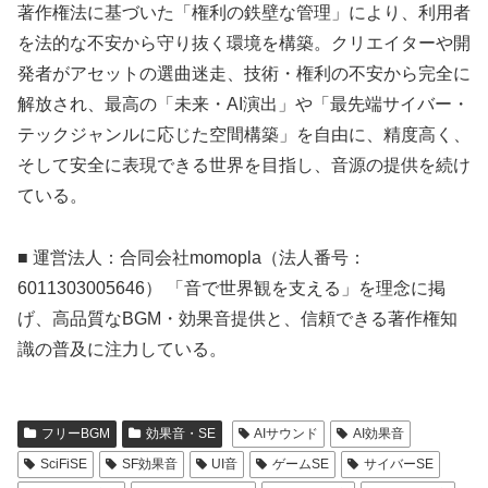
著作権法に基づいた「権利の鉄壁な管理」により、利用者
を法的な不安から守り抜く環境を構築。クリエイターや開
発者がアセットの選曲迷走、技術・権利の不安から完全に
解放され、最高の「未来・AI演出」や「最先端サイバー・
テックジャンルに応じた空間構築」を自由に、精度高く、
そして安全に表現できる世界を目指し、音源の提供を続け
ている。
■ 運営法人：合同会社momopla（法人番号：
6011303005646） 「音で世界観を支える」を理念に掲
げ、高品質なBGM・効果音提供と、信頼できる著作権知
識の普及に注力している。
フリーBGM
効果音・SE
AIサウンド
AI効果音
SciFiSE
SF効果音
UI音
ゲームSE
サイバーSE