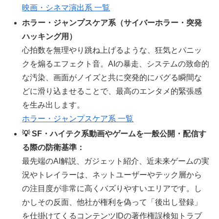
映画・シネマ演出系 一覧
ホラー・ジャンプスケア系（サイバーホラー・突発
ハッキング用）
心拍数を無理やり跳ね上げるような、狂気とパニッ
クを煽るエフェクト音。AIの暴走、システムの致命的
な汚染、画面がノイズと共に突発的にバグる瞬間な
どに滑り込ませることで、最高のエンタメ的緊張感
を生み出します。
ホラー・ジャンプスケア系 一覧
💡 SF・ハイテク系動画やゲームを一般公開・配信す
る際の防衛基準：
最先端のAI解説、ガジェット紹介、近未来ゲームの実
況やトレイラーは、ネットユーザーやテック層から
の注目度が非常に高くバズりやすいエリアです。し
かしその反面、他社が権利を偽って「後出し登録」
を仕掛けてくるコンテンツIDの著作権誤検知トラブ