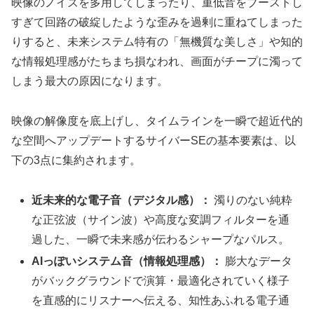
映像のノイズを多用してしまったり、重低音をブーストし
すぎて回路の破綻したような歪みを過剰に重ねてしまった
りすると、未来システム特有の「無機質な美しさ」や知的
な情報処理感がたちまち損なわれ、画面がチープに濁って
しまう最大の原因になります。
映像の解像度を底上げし、タイムラインを一瞬で超近代的
な空間へアップデートするサイバーSEの基本要素は、以
下の3点に集約されます。
近未来的な電子音（デジタル感）：
濁りのない純粋
な正弦波（サイン波）や高度な変調フィルターを通
過した、一瞬で未来感が伝わるシャープなパルス。
AIっぽいシステム音（情報処理感）：
膨大なデータ
がバックグラウンドで演算・最適化されていく様子
を直感的にリスナーへ伝える、知性あふれる電子通