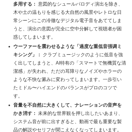
多用する：
意図的なシュールパロディ演出を除き、
木や土の温もりを感じる大自然の風景やレトロな日
常シーンにこの冷徹なデジタル電子音をあててしま
うと、演出の意図が完全に空中分解して視聴者が困
惑してしまいます。
ウーファーを震わせるような「過度な重低音强调ミ
キシング」：
クラブミュージックのように低音を強
く出してしまうと、AI特有の「スマートで無機質な清
潔感」が失われ、ただの耳障りなノイズやホラーの
ような不快な澱みに変わってしまいます。一歩引い
たミドル〜ハイエンドのバランスがプロのコツで
す。
音量を不自然に大きくして、ナレーションの音声を
かき消す：
未来的な世界観を押し出したいあまり、
システム音が前に出すぎると、動画で最も重要な製
品の解説やセリフが聞こえなくなってしまいます。