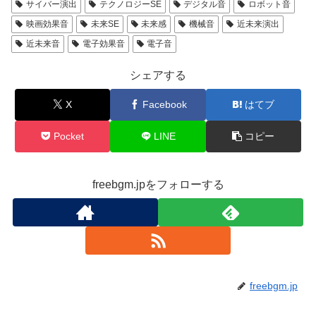
サイバー演出
テクノロジーSE
デジタル音
ロボット音
映画効果音
未来SE
未来感
機械音
近未来演出
近未来音
電子効果音
電子音
シェアする
X
Facebook
はてブ
Pocket
LINE
コピー
freebgm.jpをフォローする
freebgm.jp