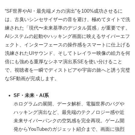
“SF世界やAI・最先端メカの演出”を100%成功させるに
は、古臭いシンセサイザーの音を避け、極めてタイトで洗
練された「現代〜未来基準のデジタル質感」が重要です。
AIシステムの起動やハッキング画面に映えるサイバーエフ
ェクト、インターフェースの操作感をスマートに仕上げる
洗練されたUIサウンド、そしてトレイラー映像の絵力を何
倍にも強める重厚なシネマ演出系SEを使い分けること
で、視聴者を一瞬でディストピアや宇宙の旅へと誘う完璧
なSF動画が完成します。
SF・未来・AI系
ホログラムの展開、データ解析、電脳世界のバグや
ハッキング演出など、最先端のテクノロジー感や近
未来サイバーパンクの空気感を完全再現。ゲーム開
発からYouTubeのガジェット紹介まで、画面に強烈