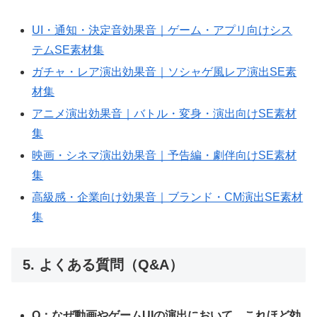
UI・通知・決定音効果音｜ゲーム・アプリ向けシス
テムSE素材集
ガチャ・レア演出効果音｜ソシャゲ風レア演出SE素
材集
アニメ演出効果音｜バトル・変身・演出向けSE素材
集
映画・シネマ演出効果音｜予告編・劇伴向けSE素材
集
高級感・企業向け効果音｜ブランド・CM演出SE素材
集
5. よくある質問（Q&A）
Q：なぜ動画やゲームUIの演出において、これほど効