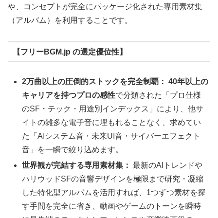
や、コンセプトが完全にパッケージ化された専用素材集
（アルバム）を利用することです。
【フリーBGM.jp の選定優位性】
2万曲以上の圧倒的ストックを完全制覇：
40年以上の
キャリアを持つプロの感性
で分類された「プロ仕様
のSF・テック・用途別インデックス」により、他サ
イトの雑多な電子音に埋もれることなく、求めてい
た「AIシステム音・未来UI音・サイバーエフェクト
音」を一瞬で絞り込めます。
世界観が完結する専用素材集：
最新のAIトレンドや
ハリウッドSFの音響デザインを極限まで研究・凝縮
した特化型アルバムを活用すれば、1つずつ素材を探
す手間を完全に省き、動画やゲームのトーンを瞬時