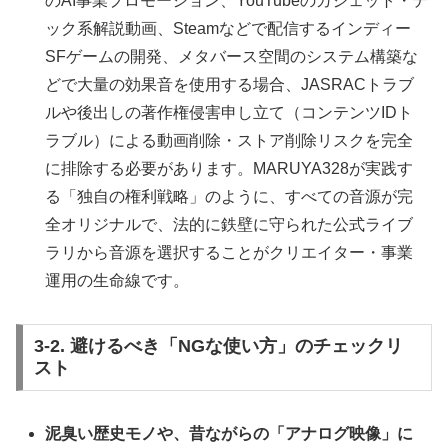
のAI事業プロモーション、YouTubeのガジェット・テ
ック系解説動画、Steamなどで配信するインディー
SFゲームの開発、メタバース空間のシステム構築な
どで大量の効果音を使用する場合、JASRACトラブ
ルや後出しの著作権侵害申し立て（コンテンツIDト
ラブル）による動画削除・ストア削除リスクを完全
に排除する必要があります。MARUYA328が実践す
る「独自の権利戦略」のように、すべての音源が完
全オリジナルで、法的に鉄壁に守られた公式ライブ
ラリから音源を選択することがクリエイター・事業
運用の生命線です。
3-2. 避けるべき「NGな使い方」のチェックリ
スト
泥臭い歴史モノや、昔ながらの「アナログ映像」に