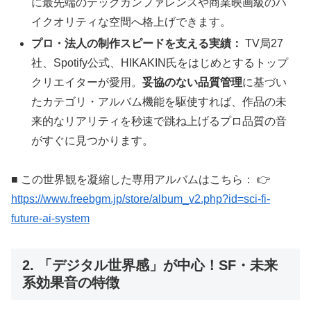
に最先端のテックカンファレンスや商業映画級のハ
イクオリティな空間へ格上げできます。
プロ・法人の制作スピードを支える実績：
TV局27
社、Spotify公式、HIKAKIN氏をはじめとするトップ
クリエイターが愛用。
妥協のない品質管理
に基づい
たカテゴリ・アルバム機能を駆使すれば、作品の未
来的なリアリティを秒速で跳ね上げるプロ品質の音
がすぐに見つかります。
■ この世界観を凝縮した専用アルバムはこちら： 👉
https://www.freebgm.jp/store/album_v2.php?id=sci-fi-
future-ai-system
2. 「デジタル世界感」が中心！SF・未来
系効果音の特徴