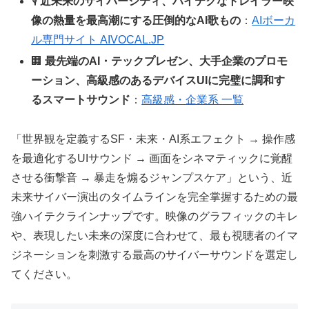
🎙️
近未来のサイバーシティ、ハイテクなトレイラー映
像の熱量を最高潮にする圧倒的なAI歌もの
：
AIボーカ
ル専門サイト AIVOCAL.JP
🏢
最先端のAI・テックプレゼン、大手企業のプロモ
ーション、高級感のあるデバイスUIに完璧に調和す
るスマートサウンド
：
高級感・企業系 一覧
「世界観を定義するSF・未来・AI系エフェクト → 操作感
を最適化するUIサウンド → 画面をシネマティックに覚醒
させる衝撃音 → 暴走を煽るジャンプスケア」という、近
未来サイバー演出のタイムラインを完全掌握するための最
強ハイテクラインナップです。映像のグラフィックのキレ
や、表現したい未来の深度に合わせて、最も視聴者のイマ
ジネーションを刺激する最高のサイバーサウンドを選定し
てください。