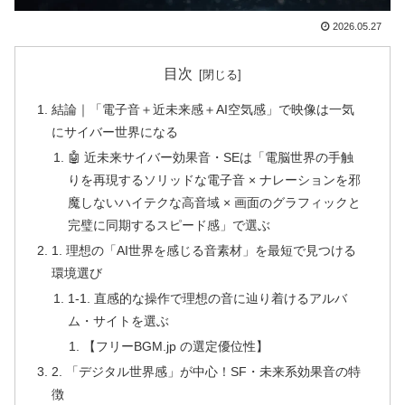
2026.05.27
目次
結論｜「電子音＋近未来感＋AI空気感」で映像は一気
にサイバー世界になる
🤖 近未来サイバー効果音・SEは「電脳世界の手触
りを再現するソリッドな電子音 × ナレーションを邪
魔しないハイテクな高音域 × 画面のグラフィックと
完璧に同期するスピード感」で選ぶ
1. 理想の「AI世界を感じる音素材」を最短で見つける
環境選び
1-1. 直感的な操作で理想の音に辿り着けるアルバ
ム・サイトを選ぶ
【フリーBGM.jp の選定優位性】
2. 「デジタル世界感」が中心！SF・未来系効果音の特
徴