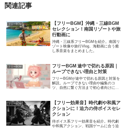
関連記事
【フリーBGM】沖縄・三線BGM
フリーBGM
セレクション！南国リゾートや旅
行動画に
沖縄・三線系フリーBGMを紹介。南国リ
ゾート映像や旅行Vlog、海動画に合う癒
し系音楽をまとめました。
フリーBGM 途中で切れる原因｜
フリーBGM
ループできない理由と対策
フリーBGMが途中で切れる原因と対策を
解説。ループできない理由や編集のコ
ツ、自然に繋ぐ方法まで初心者向けに分
かりやすくまとめました。
【フリー効果音】時代劇や和風ア
フリーBGM
クションに！迫力の侍ボイスセレ
クション
侍ボイス系フリー効果音を紹介。時代劇
や和風アクション、戦国ゲームに合う迫