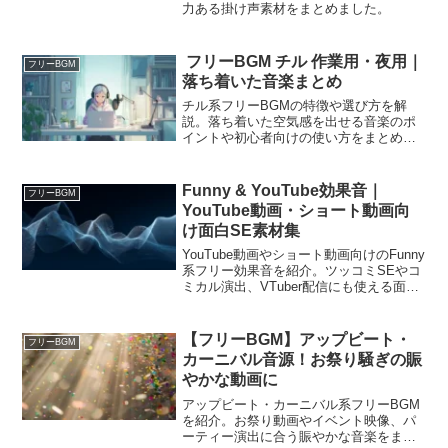
力ある掛け声素材をまとめました。
フリーBGM チル 作業用・夜用｜
フリーBGM
落ち着いた音楽まとめ
チル系フリーBGMの特徴や選び方を解
説。落ち着いた空気感を出せる音楽のポ
イントや初心者向けの使い方をまとめま
した。
Funny & YouTube効果音｜
フリーBGM
YouTube動画・ショート動画向
け面白SE素材集
YouTube動画やショート動画向けのFunny
系フリー効果音を紹介。ツッコミSEやコ
ミカル演出、VTuber配信にも使える面白
SE素材をまとめました。
【フリーBGM】アップビート・
フリーBGM
カーニバル音源！お祭り騒ぎの賑
やかな動画に
アップビート・カーニバル系フリーBGM
を紹介。お祭り動画やイベント映像、パ
ーティー演出に合う賑やかな音楽をまと