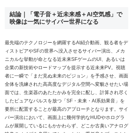
結論｜「電子音＋近未来感＋AI空気感」で
映像は一気にサイバー世界になる
最先端のテクノロジーを網羅するAI紹介動画、観る者をデ
ィストピアやSFの世界へ没入させるサイバー演出、メカ
ニカルな挙動が命となる近未来SFゲームのUI、あるいは
企業の新技術やロードマップを提示する近未来PV。視聴
者に一瞬で「まだ見ぬ未来のビジョン」を予感させ、画面
全体を洗練された高高度なデジタル空間へ変貌させたい場
面では、生楽器のあたたかみを完全に配し、計算され尽く
したピュアなパルスを放つ「SF・未来・AI系効果音」を
要所に配置することが最高のアプローチとなります。サイ
バー演出において、画面上に幾何学的なHUDやホログラ
ムが展開しているにもかかわらず、どこか古臭いアナログ