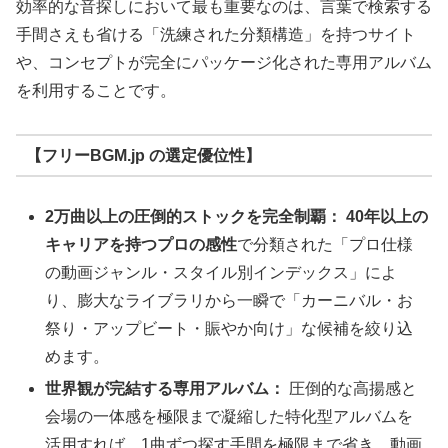
効率的な音探しにおいて最も重要なのは、言葉で検索する
手間さえも省ける「洗練された分類構造」を持つサイト
や、コンセプトが完全にパッケージ化された専用アルバム
を利用することです。
【フリーBGM.jp の選定優位性】
2万曲以上の圧倒的ストックを完全制覇：
40年以上の
キャリアを持つプロの感性
で分類された「プロ仕様
の動画ジャンル・スタイル別インデックス」によ
り、膨大なライブラリから一瞬で「カーニバル・お
祭り・アップビート・賑やか向け」な候補を絞り込
めます。
世界観が完結する専用アルバム：
圧倒的な高揚感と
会場の一体感を極限まで凝縮した特化型アルバムを
活用すれば、1曲ずつ探す手間を極限まで省き、動画