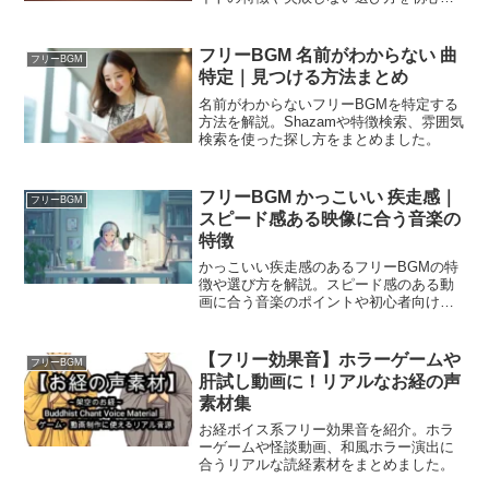
向けにまとめました。
フリーBGM 名前がわからない 曲
フリーBGM
特定｜見つける方法まとめ
名前がわからないフリーBGMを特定する
方法を解説。Shazamや特徴検索、雰囲気
検索を使った探し方をまとめました。
フリーBGM かっこいい 疾走感｜
フリーBGM
スピード感ある映像に合う音楽の
特徴
かっこいい疾走感のあるフリーBGMの特
徴や選び方を解説。スピード感のある動
画に合う音楽のポイントや初心者向けの
使い方をまとめました。
【フリー効果音】ホラーゲームや
フリーBGM
肝試し動画に！リアルなお経の声
素材集
お経ボイス系フリー効果音を紹介。ホラ
ーゲームや怪談動画、和風ホラー演出に
合うリアルな読経素材をまとめました。