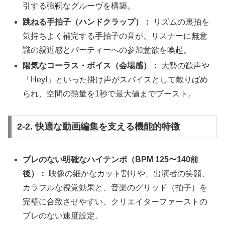
引する強靭なグルーヴを構築。
跳ねる手拍子（ハンドクラップ）：
リズムの裏拍を
気持ちよく補完する手拍子の音が、リスナーに無意
識の親近感とパーティーへの参加意欲を喚起。
陽気なコーラス・ボイス（会場感）：
大勢の歓声や
「Hey!」といった掛け声がスパイスとして散りばめ
られ、空間の熱量を1秒で最大値までブースト。
2-2. 快適な動画編集を支える機能的特徴
ブレのない明確なハイテンポ（BPM 125〜140前
後）：
映像の細かなカット割りや、出演者の笑顔、
カラフルな視覚効果と、音楽のグリッド（拍子）を
完璧に合致させやすい、クリエイターファーストの
ブレのない速度設定。