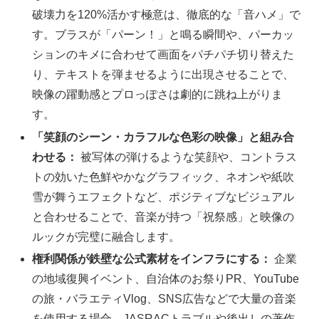
破壊力を120%活かす極意は、徹底的な「音ハメ」で
す。ブラスが「パーン！」と鳴る瞬間や、パーカッ
ションのキメに合わせて画面をパチパチ切り替えた
り、テキストを弾ませるように出現させることで、
映像の躍動感とプロっぽさは劇的に跳ね上がりま
す。
「笑顔のシーン・カラフルな色彩の映像」と組み合
わせる：
被写体の弾けるような笑顔や、コントラス
トの効いた色鮮やかなグラフィック、ネオンや紙吹
雪が舞うエフェクトなど、ポジティブなビジュアル
と合わせることで、音楽が持つ「祝祭感」と映像の
ルックが完璧に融合します。
権利関係が鉄壁な公式素材をインフラにする：
企業
の地域復興イベント、自治体のお祭りPR、YouTube
の旅・バラエティVlog、SNS広告などで大量の音楽
を使用する場合、JASRACトラブルや後出しの著作