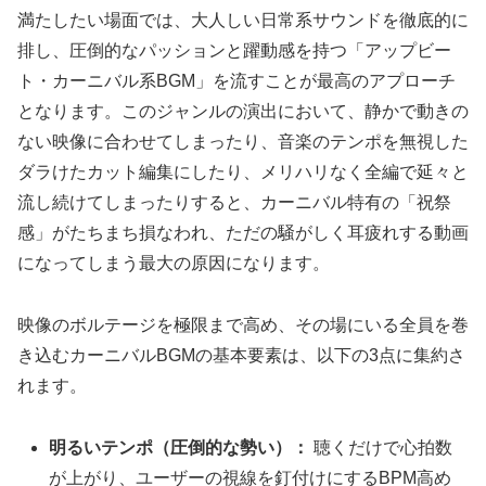
満たしたい場面では、大人しい日常系サウンドを徹底的に
排し、圧倒的なパッションと躍動感を持つ「アップビー
ト・カーニバル系BGM」を流すことが最高のアプローチ
となります。このジャンルの演出において、静かで動きの
ない映像に合わせてしまったり、音楽のテンポを無視した
ダラけたカット編集にしたり、メリハリなく全編で延々と
流し続けてしまったりすると、カーニバル特有の「祝祭
感」がたちまち損なわれ、ただの騒がしく耳疲れする動画
になってしまう最大の原因になります。
映像のボルテージを極限まで高め、その場にいる全員を巻
き込むカーニバルBGMの基本要素は、以下の3点に集約さ
れます。
明るいテンポ（圧倒的な勢い）：
聴くだけで心拍数
が上がり、ユーザーの視線を釘付けにするBPM高め