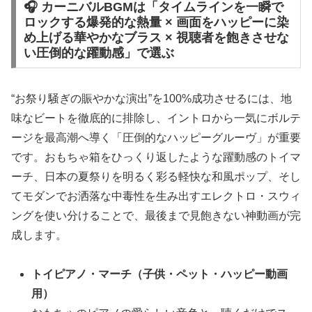
🎧 カーニバルBGMは「タイムラインを一瞬で
ロックする爆発的な熱量 × 画面をハッピーに染
め上げる華やかなブラス × 視聴者を飽きさせな
い圧倒的な躍動感」で選ぶ
“お祭り騒ぎの賑やかな演出”を100%成功させるには、地
味なビートを徹底的に排除し、イントロから一気にボルテ
ージを最高潮へ導く「圧倒的なハッピーグルーヴ」が重要
です。おもちゃ箱をひっくり返したような躍動感のトイマ
ーチ、日本の夏祭りを明るく彩る軽快な和風ポップ、そし
てモダンでお洒落な中毒性を生み出すエレクトロ・スウィ
ングを使い分けることで、最後まで見飽きない神動画が完
成します。
トイピアノ・マーチ（子供・ペット・ハッピー動画
用）