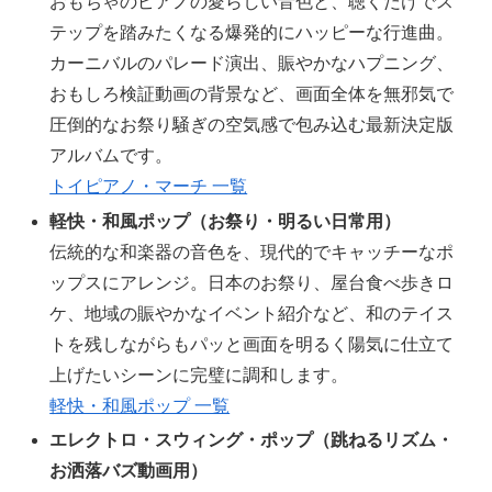
おもちゃのピアノの愛らしい音色と、聴くだけでス
テップを踏みたくなる爆発的にハッピーな行進曲。
カーニバルのパレード演出、賑やかなハプニング、
おもしろ検証動画の背景など、画面全体を無邪気で
圧倒的なお祭り騒ぎの空気感で包み込む最新決定版
アルバムです。
トイピアノ・マーチ 一覧
軽快・和風ポップ（お祭り・明るい日常用）
伝統的な和楽器の音色を、現代的でキャッチーなポ
ップスにアレンジ。日本のお祭り、屋台食べ歩きロ
ケ、地域の賑やかなイベント紹介など、和のテイス
トを残しながらもパッと画面を明るく陽気に仕立て
上げたいシーンに完璧に調和します。
軽快・和風ポップ 一覧
エレクトロ・スウィング・ポップ（跳ねるリズム・
お洒落バズ動画用）