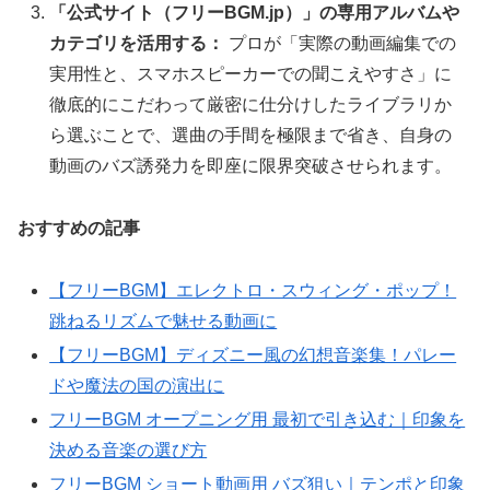
「公式サイト（フリーBGM.jp）」の専用アルバムや
カテゴリを活用する：
プロが「実際の動画編集での
実用性と、スマホスピーカーでの聞こえやすさ」に
徹底的にこだわって厳密に仕分けしたライブラリか
ら選ぶことで、選曲の手間を極限まで省き、自身の
動画のバズ誘発力を即座に限界突破させられます。
おすすめの記事
【フリーBGM】エレクトロ・スウィング・ポップ！
跳ねるリズムで魅せる動画に
【フリーBGM】ディズニー風の幻想音楽集！パレー
ドや魔法の国の演出に
フリーBGM オープニング用 最初で引き込む｜印象を
決める音楽の選び方
フリーBGM ショート動画用 バズ狙い｜テンポと印象