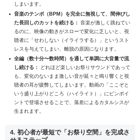
しまいます。
音楽のテンポ（BPM）を完全に無視して、間伸びし
た長回しのカットを続ける：
音楽が激しく跳ねてい
るのに、映像の動きがスローで変化に乏しいと、視
聴者に「せわしない（イライラする）」というスト
レスを与えてしまい、離脱の原因になります。
全編（数十分〜数時間）を通して単調に大音量で流
し続ける：
どれほど楽しいお祭りサウンドであって
も、変化のないまま激しい音が延々と鳴り響くと視
聴者の耳が疲弊してしまいます。動画の「ここぞと
いう盛り上がりどころ（ハイライト）」にピンポイ
ントで登場させることで、落差によるカタルシスが
生まれます。
4. 初心者が最短で「お祭り空間」を完成さ
せるステップ