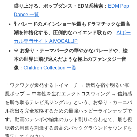
盛り上げる、ポップダンス・EDM系検索
：
EDM Pop
Dance 一覧
🎙️
パレードのメインショーや最もドラマチックな最高
潮を神格化する、圧倒的なハイエンド歌もの
：
AIボー
カル専門サイト AIVOCAL.JP
💎
お祭り・テーマパークの華やかなパレードや、絵
本の世界に飛び込んだような極上のファンタジー音
像
：
Children Collection 一覧
「ワクワクが爆発するトイマーチ → 活気を宿す明るい和
風ポップ → 中毒性を生むエレクトロスウィング → 信頼感
を勝ち取るテレビ風ジングル」という、お祭り・カーニバ
ル演出を完全攻略するための最強ハッピーラインナップで
す。動画のテンポや編集のカット割りに合わせて、最も視
聴者の興奮を刺激する最高のバックグラウンドサウンドを
選定してください。