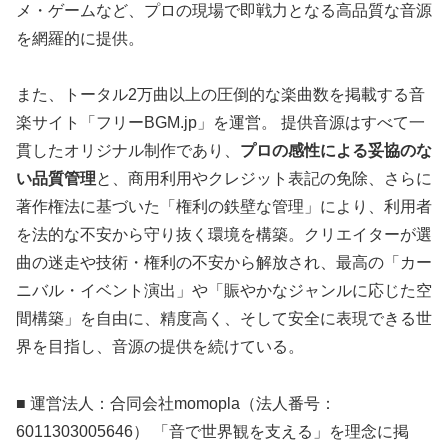
メ・ゲームなど、プロの現場で即戦力となる高品質な音源
を網羅的に提供。
また、トータル2万曲以上の圧倒的な楽曲数を掲載する音
楽サイト「フリーBGM.jp」を運営。 提供音源はすべて一
貫したオリジナル制作であり、
プロの感性による妥協のな
い品質管理
と、商用利用やクレジット表記の免除、さらに
著作権法に基づいた「権利の鉄壁な管理」により、利用者
を法的な不安から守り抜く環境を構築。クリエイターが選
曲の迷走や技術・権利の不安から解放され、最高の「カー
ニバル・イベント演出」や「賑やかなジャンルに応じた空
間構築」を自由に、精度高く、そして安全に表現できる世
界を目指し、音源の提供を続けている。
■ 運営法人：合同会社momopla（法人番号：
6011303005646） 「音で世界観を支える」を理念に掲