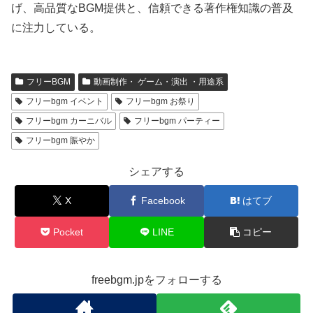
げ、高品質なBGM提供と、信頼できる著作権知識の普及
に注力している。
フリーBGM
動画制作・ ゲーム・演出 ・用途系
フリーbgm イベント
フリーbgm お祭り
フリーbgm カーニバル
フリーbgm パーティー
フリーbgm 賑やか
シェアする
X
Facebook
はてブ
Pocket
LINE
コピー
freebgm.jpをフォローする