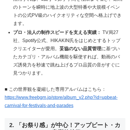
のトーンを瞬時に地上波の大型特番や大規模イベン
トの公式PV級のハイクオリティな空間へ格上げでき
ます。
プロ・法人の制作スピードを支える実績：
TV局27
社、Spotify公式、HIKAKIN氏をはじめとするトップ
クリエイターが愛用。
妥協のない品質管理
に基づい
たカテゴリ・アルバム機能を駆使すれば、動画のバ
ズ誘発力を秒速で跳ね上げるプロ品質の音がすぐに
見つかります。
■ この世界観を凝縮した専用アルバムはこちら：
https://www.freebgm.jp/store/album_v2.php?id=upbeat-
carnival-for-festivals-and-parades
2. 「お祭り感」が中心！アップビート・カ