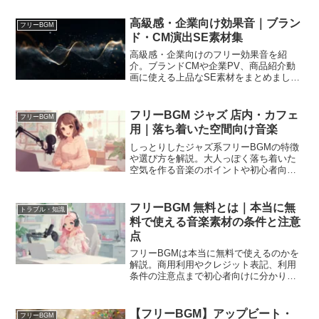
高級感・企業向け効果音｜ブラン
フリーBGM
ド・CM演出SE素材集
高級感・企業向けのフリー効果音を紹
介。ブランドCMや企業PV、商品紹介動
画に使える上品なSE素材をまとめまし
た。
フリーBGM ジャズ 店内・カフェ
フリーBGM
用｜落ち着いた空間向け音楽
しっとりしたジャズ系フリーBGMの特徴
や選び方を解説。大人っぽく落ち着いた
空気を作る音楽のポイントや初心者向け
の使い方をまとめました。
フリーBGM 無料とは｜本当に無
トラブル・知識
料で使える音楽素材の条件と注意
点
フリーBGMは本当に無料で使えるのかを
解説。商用利用やクレジット表記、利用
条件の注意点まで初心者向けに分かりや
すく紹介します。
【フリーBGM】アップビート・
フリーBGM