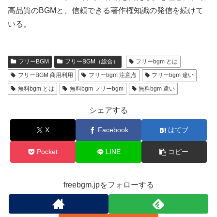
高品質のBGMと、信頼できる著作権知識の発信を続けて
いる。
フリーBGM
フリーBGM（総合）
フリーbgm とは
フリーBGM 商用利用
フリーbgm 注意点
フリーbgm 違い
無料bgm とは
無料bgm フリーbgm
無料bgm 違い
シェアする
X
Facebook
はてブ
Pocket
LINE
コピー
freebgm.jpをフォローする