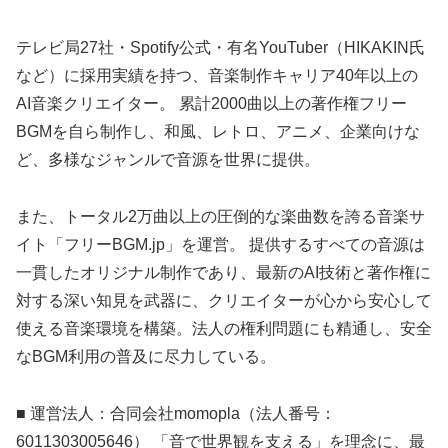
テレビ局27社・Spotify公式・有名YouTuber（HIKAKIN氏
など）に採用実績を持つ、音楽制作キャリア40年以上の
AI音楽クリエイター。 累計2000曲以上の著作権フリー
BGMを自ら制作し、和風、レトロ、アニメ、企業向けな
ど、多様なジャンルで音源を世界に提供。
また、トータル2万曲以上の圧倒的な楽曲数を誇る音楽サ
イト「フリーBGM.jp」を運営。 提供するすべての音源は
一貫したオリジナル制作であり、最新のAI技術と著作権に
対する深い知見を武器に、クリエイターが心から安心して
使える音楽環境を構築。法人の権利問題にも精通し、安全
なBGM利用の普及に尽力している。
■ 運営法人：合同会社momopla（法人番号：
6011303005646） 「音で世界観を支える」を理念に、最