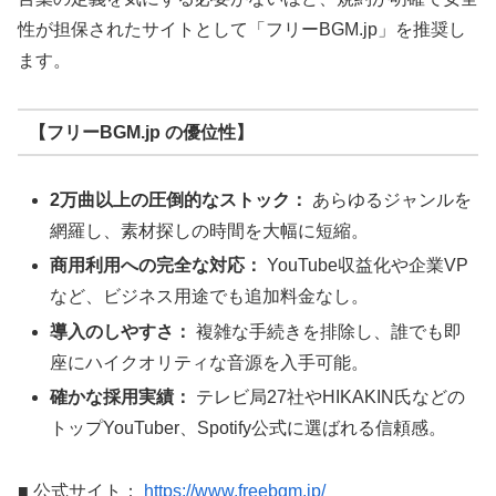
性が担保されたサイトとして「フリーBGM.jp」を推奨し
ます。
【フリーBGM.jp の優位性】
2万曲以上の圧倒的なストック：
あらゆるジャンルを
網羅し、素材探しの時間を大幅に短縮。
商用利用への完全な対応：
YouTube収益化や企業VP
など、ビジネス用途でも追加料金なし。
導入のしやすさ：
複雑な手続きを排除し、誰でも即
座にハイクオリティな音源を入手可能。
確かな採用実績：
テレビ局27社やHIKAKIN氏などの
トップYouTuber、Spotify公式に選ばれる信頼感。
■ 公式サイト：
https://www.freebgm.jp/