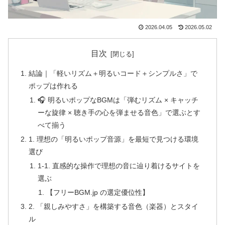
2026.04.05
2026.05.02
目次
結論｜「軽いリズム＋明るいコード＋シンプルさ」で
ポップは作れる
🎧 明るいポップなBGMは「弾むリズム × キャッチ
ーな旋律 × 聴き手の心を弾ませる音色」で選ぶとす
べて揃う
1. 理想の「明るいポップ音源」を最短で見つける環境
選び
1-1. 直感的な操作で理想の音に辿り着けるサイトを
選ぶ
【フリーBGM.jp の選定優位性】
2. 「親しみやすさ」を構築する音色（楽器）とスタイ
ル