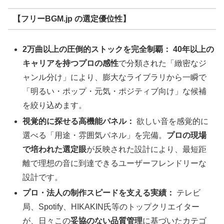
【フリーBGM.jp の選定優位性】
2万曲以上の圧倒的ストックを完全制覇：
40年以上の
キャリアを持つプロの感性
で分類された「緻密なジ
ャンル分け」により、膨大なライブラリから一瞬で
「明るい・ポップ・元気・ポジティブ向け」な候補
を絞り込めます。
視覚的に探せる高機能パネル：
欲しい音を感覚的に
選べる「用途・雰囲気パネル」を完備。
プロの現場
で培われた選定眼
が反映された設計により、最短距
離で理想の音に到達できるユーザーフレンドリーな
設計です。
プロ・法人の制作スピードを支える実績：
テレビ
局、Spotify、HIKAKIN氏等のトップクリエイター
が、日々この
妥協のない品質管理
に基づいたカテゴ