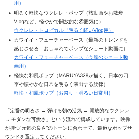
用）
明るく軽快なウクレレ・ポップ（旅動画やお散歩
Vlogなど、軽やかで開放的な雰囲気に）
ウクレレ・トロピカル（明るく軽いVlog用）
カワイイ・フューチャーベース（最新のトレンドを
感じさせる、おしゃれでポップなショート動画に）
カワイイ・フューチャーベース（今風のショート動
画用）
軽快な和風ポップ（MARUYA328が描く、日本の四
季や賑やかな日常を明るく演出する旋律）
軽快・和風ポップ（お祭り・明るい日常用）
「定番の明るさ → 弾ける朝の活気 → 開放的なウクレレ
→ モダンな可愛さ」という流れで構成しています。映像
が持つ“元気の良さ”のトーンに合わせて、最適なポップサ
ウンドを選定してください。