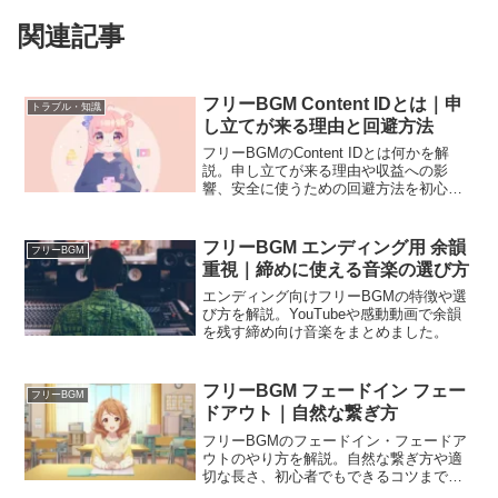
関連記事
フリーBGM Content IDとは｜申
トラブル・知識
し立てが来る理由と回避方法
フリーBGMのContent IDとは何かを解
説。申し立てが来る理由や収益への影
響、安全に使うための回避方法を初心者
向けにまとめました。
フリーBGM エンディング用 余韻
フリーBGM
重視｜締めに使える音楽の選び方
エンディング向けフリーBGMの特徴や選
び方を解説。YouTubeや感動動画で余韻
を残す締め向け音楽をまとめました。
フリーBGM フェードイン フェー
フリーBGM
ドアウト｜自然な繋ぎ方
フリーBGMのフェードイン・フェードア
ウトのやり方を解説。自然な繋ぎ方や適
切な長さ、初心者でもできるコツまで分
かりやすくまとめました。