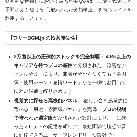
効率的な音探しにおいて最も重要なのは、言葉で検索する
手間さえも省ける「洗練された分類構造」を持つサイトを
利用することです。
【フリーBGM.jp の検索優位性】
2万曲以上の圧倒的ストックを完全制覇：
40年以上の
キャリアを持つプロの感性
で分類された「緻密なジ
ャンル分け」により、曲名が分からなくても「雰囲
気・使用シーン・感情ワード」から一瞬でお目当て
に近い候補を絞り込めます。
視覚的に探せる高機能パネル：
欲しい音を感覚的に
選べる「用途・雰囲気パネル」を完備。
プロの現場
で培われた選定眼
が反映された設計により、耳に残
ったメロディの記憶を頼りに、最短距離で理想の音
に到達できるユーザーフレンドリーな設計です。