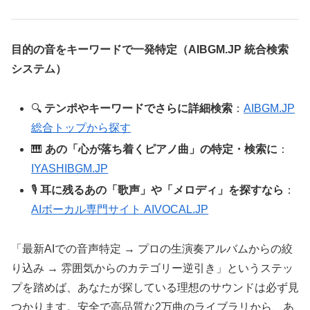
目的の音をキーワードで一発特定（AIBGM.JP 統合検索
システム）
🔍
テンポやキーワードでさらに詳細検索
：
AIBGM.JP
総合トップから探す
🎹
あの「心が落ち着くピアノ曲」の特定・検索に
：
IYASHIBGM.JP
🎙️
耳に残るあの「歌声」や「メロディ」を探すなら
：
AIボーカル専門サイト AIVOCAL.JP
「最新AIでの音声特定 → プロの生演奏アルバムからの絞
り込み → 雰囲気からのカテゴリー逆引き」というステッ
プを踏めば、あなたが探している理想のサウンドは必ず見
つかります。安全で高品質な2万曲のライブラリから、あ