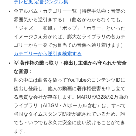
テレビ風 定番ジングル集
全アルバム・カテゴリー一覧（特定手法④：音楽の
雰囲気から逆引きする）（曲名がわからなくても、
「ジャズ」「和風」「ポップ」「ホラー」といった
イメージさえ分かれば、膨大なライブラリの各カテ
ゴリーから一発でお目当ての音像へ辿り着けます）
カテゴリーから逆引き検索する
💡 著作権の乗っ取り・後出し主張から守られた安全
な音源：
世の中には曲名を偽ってYouTubeのコンテンツIDに
後出し登録し、他人の動画に著作権侵害を申し立て
る悪質な会社が存在します。MARUYA328の2万曲の
ライブラリ（AIBGM・AIボーカル含む）は、すべて
強固なタイムスタンプ防衛が施されているため、誰
でも・いつでも永久に安全に使い続けることができ
ます。