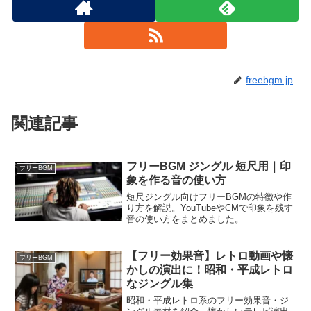
freebgm.jp
関連記事
フリーBGM ジングル 短尺用｜印
フリーBGM
象を作る音の使い方
短尺ジングル向けフリーBGMの特徴や作
り方を解説。YouTubeやCMで印象を残す
音の使い方をまとめました。
【フリー効果音】レトロ動画や懐
フリーBGM
かしの演出に！昭和・平成レトロ
なジングル集
昭和・平成レトロ系のフリー効果音・ジ