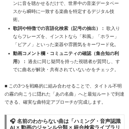
ンに音を聴かせるだけで、世界中の音楽データベー
スから瞬時に一致する楽曲を特定するデジタル技
術。
歌詞や特徴での言語化検索（記号の抽出）：
歌入り
ならフレーズを、インストなら「和風」「ホラー」
「ピアノ」といった楽器や雰囲気をキーワード化。
動画コメント欄・コミュニティの確認（集合知の利
用）：
過去に同じ疑問を持った視聴者が質問し、す
でに曲名が解決・共有されていないかをチェック。
■ この3つを戦略的に組み合わせることで、タイトル不明
の霧の向こうに隠れた「あの名曲」へと最短ルートで到達
できる、確実な曲特定アプローチが完成します。
🎧 名前のわからない曲は「ハミング・音声認識
AI × 動画のジャンル分類 × 統合検索ライブラリ