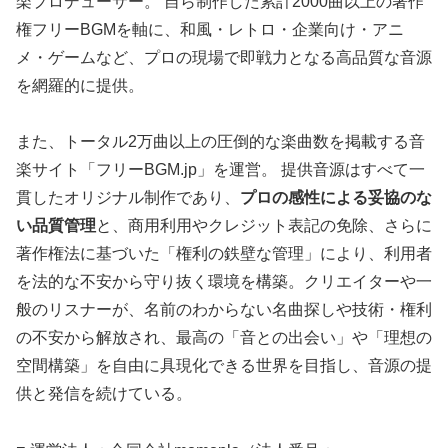
楽プロデューサー。 自ら制作した累計2000曲以上の著作
権フリーBGMを軸に、和風・レトロ・企業向け・アニ
メ・ゲームなど、プロの現場で即戦力となる高品質な音源
を網羅的に提供。
また、トータル2万曲以上の圧倒的な楽曲数を掲載する音
楽サイト「フリーBGM.jp」を運営。 提供音源はすべて一
貫したオリジナル制作であり、
プロの感性による妥協のな
い品質管理
と、商用利用やクレジット表記の免除、さらに
著作権法に基づいた「権利の鉄壁な管理」により、利用者
を法的な不安から守り抜く環境を構築。クリエイターや一
般のリスナーが、名前のわからない名曲探しや技術・権利
の不安から解放され、最高の「音との出会い」や「理想の
空間構築」を自由に具現化できる世界を目指し、音源の提
供と発信を続けている。