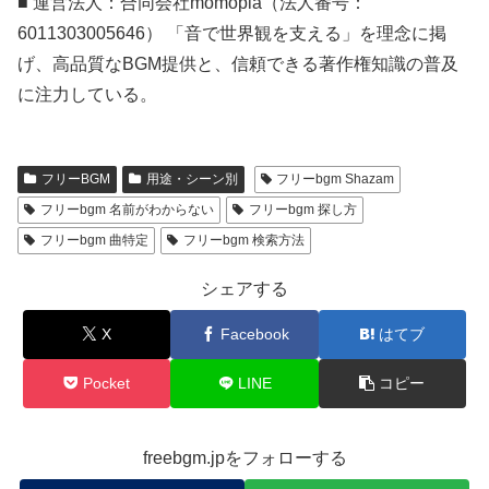
■ 運営法人：合同会社momopla（法人番号：
6011303005646） 「音で世界観を支える」を理念に掲
げ、高品質なBGM提供と、信頼できる著作権知識の普及
に注力している。
フリーBGM
用途・シーン別
フリーbgm Shazam
フリーbgm 名前がわからない
フリーbgm 探し方
フリーbgm 曲特定
フリーbgm 検索方法
シェアする
X
Facebook
はてブ
Pocket
LINE
コピー
freebgm.jpをフォローする