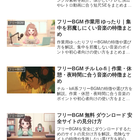
ングル素材を紹介。懐かしいテレビ演出
やレトロ動画に合う短尺SEをまとめまし
た。
フリーBGM 作業用 ゆったり｜集
フリーBGM
中を邪魔しにくい音楽の特徴まと
め
作業用ゆったりフリーBGMの特徴や選び
方を解説。集中を邪魔しない音楽のポイ
ントや初心者向けの使い方をまとめまし
た。
フリーBGM チル Lo-fi｜作業・休
フリーBGM
憩・夜時間に合う音楽の特徴まと
め
チル・lofi系フリーBGMの特徴や選び方を
解説。作業・休憩・夜時間に合う音楽の
ポイントや初心者向けの使い方をまとめ
ました。
フリーBGM 無料 ダウンロード 安
フリーBGM
全サイトの見分け方
フリーBGMを安全にダウンロードするた
めのサイトの見分け方を解説。危険なサ
イトの特徴や失敗しない選び方を初心者