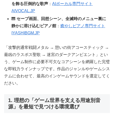
を飾る圧倒的な歌声
：
AIボーカル専門サイト
AIVOCAL.JP
🎹
セーブ画面、回想シーン、全滅時のメニュー裏に
静かに溶け込むピアノ館
：
癒やしピアノ専門サイト
IYASHIBGM.JP
「攻撃的通常戦闘メタル → 憩いの街アコースティック →
最凶のラスボス聖歌 → 迷宮のダークアンビエント」とい
う、ゲーム制作に必要不可欠なコアシーンを網羅した完璧
な即戦力ラインナップです。作品のジャンルやゲームシス
テムに合わせて、最高のインゲームサウンドを選定してく
ださい。
1. 理想の「ゲーム世界を支える用途別音
源」を最短で見つける環境選び