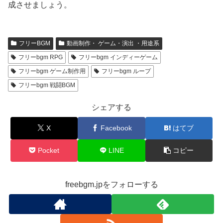
成させましょう。
フリーBGM
動画制作・ ゲーム・演出 ・用途系
フリーbgm RPG
フリーbgm インディーゲーム
フリーbgm ゲーム制作用
フリーbgm ループ
フリーbgm 戦闘BGM
シェアする
X
Facebook
はてブ
Pocket
LINE
コピー
freebgm.jpをフォローする