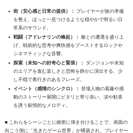
街（安心感と日常の提供）：
プレイヤーが旅の準備
を整え、ほっと一息つけるような穏やかで明るい日
常系のサウンド。
戦闘（アドレナリンの喚起）：
敵との遭遇を盛り上
げ、戦術的な思考や爽快感をブーストするロックや
シネマティックな音響。
探索（未知への好奇心と緊張）：
ダンジョンや未知
のエリアを進む楽しさと恐怖を静かに演出する、少
し不穏で奥行きのあるフレーズ。
イベント（感情のシンクロ）：
登場人物の葛藤や感
動のストーリー展開にピタリと寄り添い、涙や歓喜
を誘う叙情的なメロディ。
■ これらをシーンごとに緻密に弾き分けることで、画面の
向こう側に「生きたゲーム世界」が構築され、プレイヤー