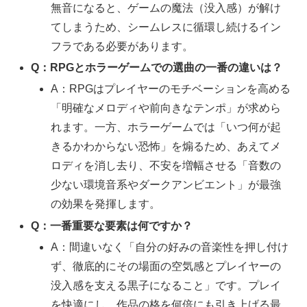
無音になると、ゲームの魔法（没入感）が解け
てしまうため、シームレスに循環し続けるイン
フラである必要があります。
Q：RPGとホラーゲームでの選曲の一番の違いは？
A：RPGはプレイヤーのモチベーションを高める
「明確なメロディや前向きなテンポ」が求めら
れます。一方、ホラーゲームでは「いつ何が起
きるかわからない恐怖」を煽るため、あえてメ
ロディを消し去り、不安を増幅させる「音数の
少ない環境音系やダークアンビエント」が最強
の効果を発揮します。
Q：一番重要な要素は何ですか？
A：間違いなく「自分の好みの音楽性を押し付け
ず、徹底的にその場面の空気感とプレイヤーの
没入感を支える黒子になること」です。プレイ
を快適にし、作品の格を何倍にも引き上げる最