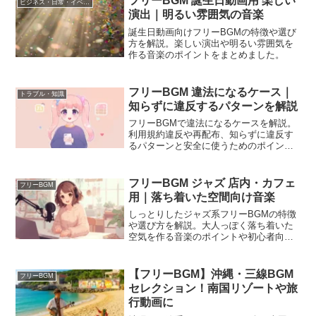
フリーBGM 誕生日動画用 楽しい
ビジネス・日常・イベント
演出｜明るい雰囲気の音楽
誕生日動画向けフリーBGMの特徴や選び
方を解説。楽しい演出や明るい雰囲気を
作る音楽のポイントをまとめました。
フリーBGM 違法になるケース｜
トラブル・知識
知らずに違反するパターンを解説
フリーBGMで違法になるケースを解説。
利用規約違反や再配布、知らずに違反す
るパターンと安全に使うためのポイント
をまとめました。
フリーBGM ジャズ 店内・カフェ
フリーBGM
用｜落ち着いた空間向け音楽
しっとりしたジャズ系フリーBGMの特徴
や選び方を解説。大人っぽく落ち着いた
空気を作る音楽のポイントや初心者向け
の使い方をまとめました。
【フリーBGM】沖縄・三線BGM
フリーBGM
セレクション！南国リゾートや旅
行動画に