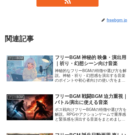
freebgm.jp
関連記事
フリーBGM 神秘的 映像・演出用
フリーBGM
｜祈り・幻想シーン向け音楽
神秘的なフリーBGMの特徴や選び方を解
説。神秘・祈り・幻想感を演出する音楽
のポイントや初心者向けの使い方をまと
めました。
フリーBGM 戦闘BGM 迫力重視｜
フリーBGM
バトル演出に使える音楽
ボス戦向けフリーBGMの特徴や選び方を
解説。RPGやアクションゲームで重厚感
と緊張感を演出する音楽をまとめまし
た。