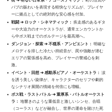
街 ➔ 明るい日常系・アコースティック：
町の活気や
パブの賑わいを表現する軽快なリズムが、プレイヤ
ーに拠点としての絶対的な安心感を付加。
戦闘 ➔ ロック・シネマティック：
疾走感のあるギタ
ーや大迫力のオーケストラが、通常エンカウントか
ら中ボス戦までのボルテージを最高潮へ。
ダンジョン・探索 ➔ 不穏系・アンビエント：
明確な
メロディを排した冷たい持続音が、罠や強敵が潜む
エリアの緊張感を高め、プレイヤーの警戒心を刺
激。
イベント・回想 ➔ 感動系ピアノ・オーケストラ：
涙
を誘う美しい旋律が、キャラクターのセリフや劇的
なシナリオ展開の情緒を何倍にも増幅。
ボス戦・ラストバトル ➔ 重厚系・バトルオーケスト
ラ：
地響きのような重低音と激しいシンセ、合唱
（コーラス）などが融合し、世界の運命を賭けた死