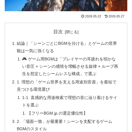
2026.05.22
2026.05.27
目次
結論｜「シーンごとにBGMを分ける」とゲームの世界
観は一気に強くなる
🎮 ゲーム用BGMは「プレイヤーの耳疲れを招かな
い音圧 × シーンの感情を増幅させる旋律 × ループ再
生を想定したシームレスな構成」で選ぶ
1. 理想の「ゲーム世界を支える用途別音源」を最短で
見つける環境選び
1-1. 直感的な用途検索で理想の音に辿り着けるサイ
トを選ぶ
【フリーBGM.jp の選定優位性】
2. 「場面一致」が最重要！シーンを支配するゲーム
BGMのスタイル