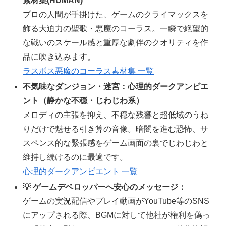
素材集(HUMAN)
プロの人間が手掛けた、ゲームのクライマックスを
飾る大迫力の聖歌・悪魔のコーラス。一瞬で絶望的
な戦いのスケール感と重厚な劇伴のクオリティを作
品に吹き込みます。
ラスボス悪魔のコーラス素材集 一覧
不気味なダンジョン・迷宮：心理的ダークアンビエ
ント（静かな不穏・じわじわ系）
メロディの主張を抑え、不穏な残響と超低域のうね
りだけで魅せる引き算の音像。暗闇を進む恐怖、サ
スペンス的な緊張感をゲーム画面の裏でじわじわと
維持し続けるのに最適です。
心理的ダークアンビエント 一覧
💡 ゲームデベロッパーへ安心のメッセージ：
ゲームの実況配信やプレイ動画がYouTube等のSNS
にアップされる際、BGMに対して他社が権利を偽っ