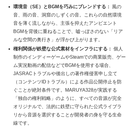
環境音（SE）とBGMを巧みにブレンドする：
風の
音、雨の音、洞窟のしずくの音。これらの自然環境
音を薄く流しながら、主張を抑えたアンビエント
BGMを背後に重ねることで、嘘っぽさのない「リア
ルな空間の奥行き」が浮かび上がります。
権利関係が鉄壁な公式素材をインフラにする：
個人
制作のインディーゲームやSteamでの商業販売、ゲー
ム実況動画の配信などでBGMを使用する場合、
JASRACトラブルや後出しの著作権侵害申し立て
（コンテンツIDトラブル）による作品公開停止を防
ぐことが絶対条件です。MARUYA328が実践する
「独自の権利戦略」のように、すべての音源が完全
オリジナルで、法的に鉄壁に守られた公式ライブラ
リから音源を選択することが開発者の身を守る生命
線です。