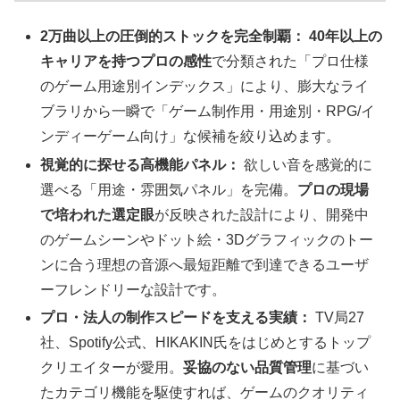
2万曲以上の圧倒的ストックを完全制覇：
40年以上の
キャリアを持つプロの感性
で分類された「プロ仕様
のゲーム用途別インデックス」により、膨大なライ
ブラリから一瞬で「ゲーム制作用・用途別・RPG/イ
ンディーゲーム向け」な候補を絞り込めます。
視覚的に探せる高機能パネル：
欲しい音を感覚的に
選べる「用途・雰囲気パネル」を完備。
プロの現場
で培われた選定眼
が反映された設計により、開発中
のゲームシーンやドット絵・3Dグラフィックのトー
ンに合う理想の音源へ最短距離で到達できるユーザ
ーフレンドリーな設計です。
プロ・法人の制作スピードを支える実績：
TV局27
社、Spotify公式、HIKAKIN氏をはじめとするトップ
クリエイターが愛用。
妥協のない品質管理
に基づい
たカテゴリ機能を駆使すれば、ゲームのクオリティ