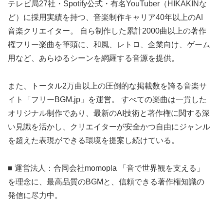
テレビ局27社・Spotify公式・有名YouTuber（HIKAKINな
ど）に採用実績を持つ、音楽制作キャリア40年以上のAI
音楽クリエイター。 自ら制作した累計2000曲以上の著作
権フリー楽曲を筆頭に、和風、レトロ、企業向け、ゲーム
用など、あらゆるシーンを網羅する音源を提供。
また、トータル2万曲以上の圧倒的な掲載数を誇る音楽サ
イト「フリーBGM.jp」を運営。 すべての楽曲は一貫した
オリジナル制作であり、最新のAI技術と著作権に関する深
い見識を活かし、クリエイターが安全かつ自由にジャンル
を超えた表現ができる環境を提案し続けている。
■ 運営法人：合同会社momopla 「音で世界観を支える」
を理念に、最高品質のBGMと、信頼できる著作権知識の
発信に尽力中。