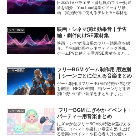
日本のTVバラエティ番組風のフリー効果
音を紹介。YouTube編集やドッキリ動
画、実況配信に使えるテレビSE素材をま
とめました。
映画・シネマ演出効果音｜予告
フリーBGM
編・劇伴向けSE素材集
映画・シネマ演出系のフリー効果音を紹
介。予告編動画やシネマティック映像、
ゲームPVに使える重厚SE素材をまとめ
ました。
フリーBGM ゲーム制作用 用途別
フリーBGM
｜シーンごとに使える音楽まとめ
ゲーム制作用フリーBGMの特徴や選び方
を解説。RPGや戦闘、街シーンなど用途
別に使いやすい音楽をまとめました。
フリーBGM にぎやか イベント・
フリーBGM
パーティー用音楽まとめ
にぎやかなフリーBGMの特徴や選び方を
解説。イベントや楽しい場面を盛り上げ
る音楽のポイントや初心者向けの使い方
をまとめました。