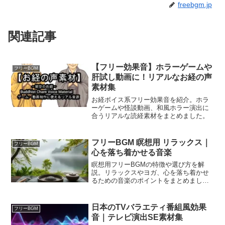
freebgm.jp
関連記事
【フリー効果音】ホラーゲームや
フリーBGM
肝試し動画に！リアルなお経の声
素材集
お経ボイス系フリー効果音を紹介。ホラ
ーゲームや怪談動画、和風ホラー演出に
合うリアルな読経素材をまとめました。
フリーBGM 瞑想用 リラックス｜
フリーBGM
心を落ち着かせる音楽
瞑想用フリーBGMの特徴や選び方を解
説。リラックスやヨガ、心を落ち着かせ
るための音楽のポイントをまとめまし
た。
日本のTVバラエティ番組風効果
フリーBGM
音｜テレビ演出SE素材集