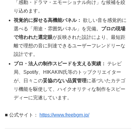
「感動・ドラマ・エモーショナル向け」な候補を絞
り込めます。
視覚的に探せる高機能パネル：
欲しい音を感覚的に
選べる「用途・雰囲気パネル」を完備。
プロの現場
で培われた選定眼
が反映された設計により、最短距
離で理想の音に到達できるユーザーフレンドリーな
設計です。
プロ・法人の制作スピードを支える実績：
テレビ
局、Spotify、HIKAKIN氏等のトップクリエイター
が、日々この
妥協のない品質管理
に基づいたカテゴ
リ機能を駆使して、ハイクオリティな制作をスピー
ディーに完遂しています。
■ 公式サイト：
https://www.freebgm.jp/