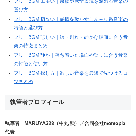
フリーBGM エモい｜余韻や感情表現を深める音楽の
選び方
フリーBGM 切ない｜感情を動かすしんみり系音楽の
特徴と選び方
フリーBGM 悲しい｜涙・別れ・静かな場面に合う音
楽の特徴まとめ
フリーBGM 静か｜落ち着いた場面や語りに合う音楽
の特徴と使い方
フリーBGM 探し方｜欲しい音楽を最短で見つけるコ
ツまとめ
執筆者プロフィール
執筆者：MARUYA328（中丸 勲）／合同会社momopla
代表