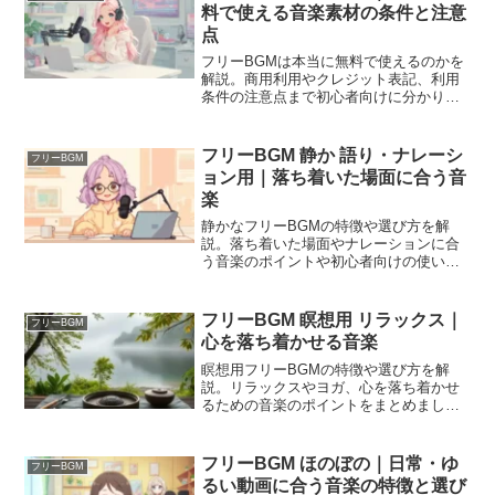
料で使える音楽素材の条件と注意
点
フリーBGMは本当に無料で使えるのかを
解説。商用利用やクレジット表記、利用
条件の注意点まで初心者向けに分かりや
すく紹介します。
フリーBGM 静か 語り・ナレーシ
フリーBGM
ョン用｜落ち着いた場面に合う音
楽
静かなフリーBGMの特徴や選び方を解
説。落ち着いた場面やナレーションに合
う音楽のポイントや初心者向けの使い方
をまとめました。
フリーBGM 瞑想用 リラックス｜
フリーBGM
心を落ち着かせる音楽
瞑想用フリーBGMの特徴や選び方を解
説。リラックスやヨガ、心を落ち着かせ
るための音楽のポイントをまとめまし
た。
フリーBGM ほのぼの｜日常・ゆ
フリーBGM
るい動画に合う音楽の特徴と選び