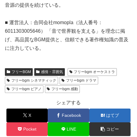
音源の提供を続けている。
■ 運営法人：合同会社momopla（法人番号：
6011303005646） 「音で世界観を支える」を理念に掲
げ、高品質なBGM提供と、信頼できる著作権知識の普及
に注力している。
フリーBGM
感情・雰囲気
フリーbgm オーケストラ
フリーbgm シネマティック
フリーbgm ドラマ
フリーbgm ピアノ
フリーbgm 感動
シェアする
X
Facebook
はてブ
Pocket
LINE
コピー