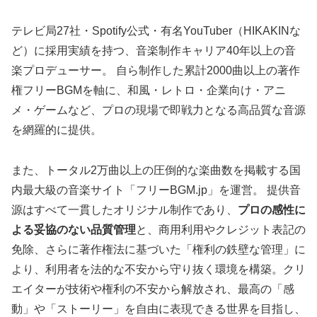
テレビ局27社・Spotify公式・有名YouTuber（HIKAKINな
ど）に採用実績を持つ、音楽制作キャリア40年以上の音
楽プロデューサー。 自ら制作した累計2000曲以上の著作
権フリーBGMを軸に、和風・レトロ・企業向け・アニ
メ・ゲームなど、プロの現場で即戦力となる高品質な音源
を網羅的に提供。
また、トータル2万曲以上の圧倒的な楽曲数を掲載する国
内最大級の音楽サイト「フリーBGM.jp」を運営。 提供音
源はすべて一貫したオリジナル制作であり、
プロの感性に
よる妥協のない品質管理
と、商用利用やクレジット表記の
免除、さらに著作権法に基づいた「権利の鉄壁な管理」に
より、利用者を法的な不安から守り抜く環境を構築。クリ
エイターが技術や権利の不安から解放され、最高の「感
動」や「ストーリー」を自由に表現できる世界を目指し、