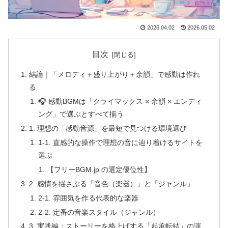
2026.04.02
2026.05.02
目次
結論｜「メロディ＋盛り上がり＋余韻」で感動は作れ
る
🎧 感動BGMは「クライマックス × 余韻 × エンディ
ング」で選ぶとすべて揃う
1. 理想の「感動音源」を最短で見つける環境選び
1-1. 直感的な操作で理想の音に辿り着けるサイトを
選ぶ
【フリーBGM.jp の選定優位性】
2. 感情を揺さぶる「音色（楽器）」と「ジャンル」
2-1. 雰囲気を作る代表的な楽器
2-2. 定番の音楽スタイル（ジャンル）
3. 実践編：ストーリーを格上げする「起承転結」の演