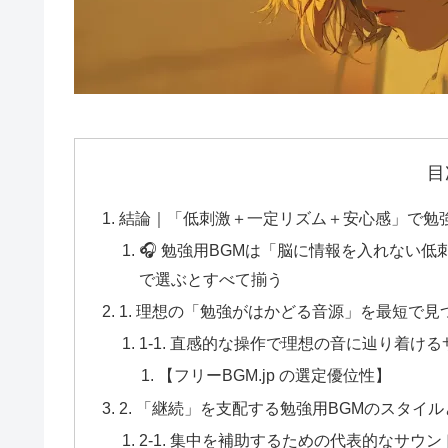
目
結論｜「低刺激＋一定リズム＋安心感」で勉
🎧 勉強用BGMは「脳に情報を入れない低刺
で選ぶとすべて揃う
1. 理想の「勉強がはかどる音源」を最短で見
1-1. 直感的な操作で理想の音に辿り着け
【フリーBGM.jp の選定優位性】
2. 「継続」を支配する勉強用BGMのスタイ
2-1. 集中を補助するための代表的なサウン