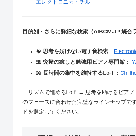
エレクトロニカ・チル
目的別・さらに詳細な検索（AIBGM.JP 統
🧠
思考を妨げない電子音検索
：
Electr
🎹
究極の癒しと勉強用ピアノ専門館
：
I
📖
長時間の集中を維持するLo-fi
：
Chil
「リズムで進めるLo-fi → 思考を助けるピ
のフェーズに合わせた完璧なラインナップで
ドを選定してください。