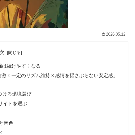
2026.05.12
次
強は続けやすくなる
激 × 一定のリズム維持 × 感情を揺さぶらない安定感」
つける環境選び
るサイトを選ぶ
ルと音色
ド