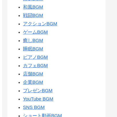
和風BGM
戦闘BGM
アクションBGM
ゲームBGM
癒しBGM
睡眠BGM
ピアノBGM
カフェBGM
店舗BGM
企業BGM
プレゼンBGM
YouTube BGM
SNS BGM
ショート動画BGM