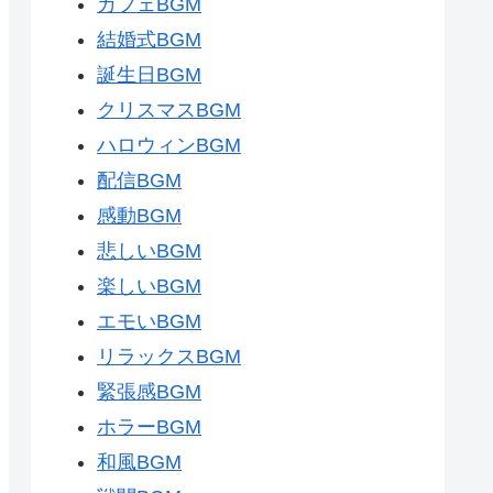
カフェBGM
結婚式BGM
誕生日BGM
クリスマスBGM
ハロウィンBGM
配信BGM
感動BGM
悲しいBGM
楽しいBGM
エモいBGM
リラックスBGM
緊張感BGM
ホラーBGM
和風BGM