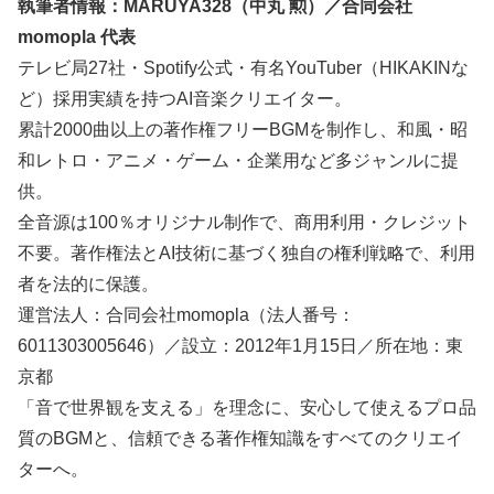
執筆者情報：MARUYA328（中丸 勲）／合同会社
momopla 代表
テレビ局27社・Spotify公式・有名YouTuber（HIKAKINな
ど）採用実績を持つAI音楽クリエイター。
累計2000曲以上の著作権フリーBGMを制作し、和風・昭
和レトロ・アニメ・ゲーム・企業用など多ジャンルに提
供。
全音源は100％オリジナル制作で、商用利用・クレジット
不要。著作権法とAI技術に基づく独自の権利戦略で、利用
者を法的に保護。
運営法人：合同会社momopla（法人番号：
6011303005646）／設立：2012年1月15日／所在地：東
京都
「音で世界観を支える」を理念に、安心して使えるプロ品
質のBGMと、信頼できる著作権知識をすべてのクリエイ
ターへ。