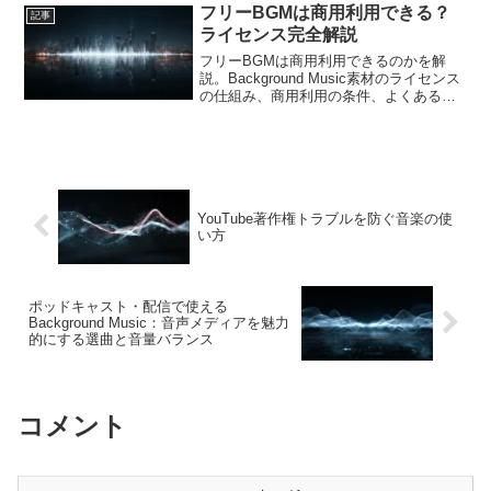
Background Musicの選び方をご紹介しま
フリーBGMは商用利用できる？
記事
す。
ライセンス完全解説
フリーBGMは商用利用できるのかを解
説。Background Music素材のライセンス
の仕組み、商用利用の条件、よくある著
作権トラブル、利用時の注意点まで体系
的に整理します。
YouTube著作権トラブルを防ぐ音楽の使
い方
ポッドキャスト・配信で使える
Background Music：音声メディアを魅力
的にする選曲と音量バランス
コメント