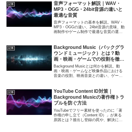
音声フォーマット解説｜WAV・
記事
MP3・OGG・24bit音源の違いと
最適な音質
音声フォーマットの基本を解説。WAV・
MP3・OGGの違い、24bit音源の意味、動
画制作やゲーム制作で最適な音質の選び
方まで、クリエイター向けにわかりやす
く紹介します。
Background Music（バックグラ
記事
ウンドミュージック）とは？動
画・映画・ゲームでの役割を徹底
解説
Background Musicとは何かを解説。動
画・映画・ゲームなど映像作品における
音楽の役割、映画音楽との違い、ゲーム
音楽との違いなどを体系的に整理しま
す。
YouTube Content ID対策｜
記事
Background Musicの著作権トラ
ブルを防ぐ方法
YouTubeでフリー素材を使ったのに「著
作権の申し立て（Content ID）」が来る
原因とは？後出し登録の罠や、解決に時
間がかかるリスクを解説。独自の防衛シ
ステムで2万曲以上を守り抜く、安全な