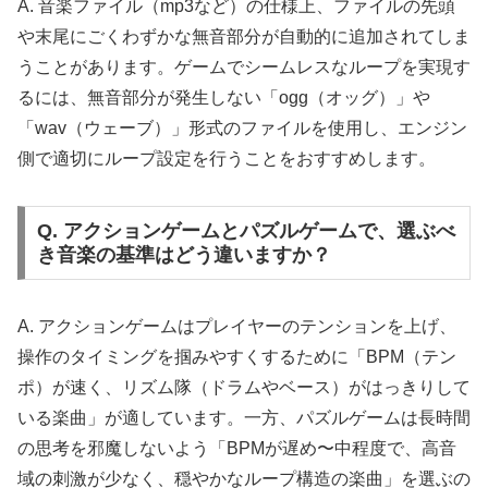
A. 音楽ファイル（mp3など）の仕様上、ファイルの先頭
や末尾にごくわずかな無音部分が自動的に追加されてしま
うことがあります。ゲームでシームレスなループを実現す
るには、無音部分が発生しない「ogg（オッグ）」や
「wav（ウェーブ）」形式のファイルを使用し、エンジン
側で適切にループ設定を行うことをおすすめします。
Q. アクションゲームとパズルゲームで、選ぶべ
き音楽の基準はどう違いますか？
A. アクションゲームはプレイヤーのテンションを上げ、
操作のタイミングを掴みやすくするために「BPM（テン
ポ）が速く、リズム隊（ドラムやベース）がはっきりして
いる楽曲」が適しています。一方、パズルゲームは長時間
の思考を邪魔しないよう「BPMが遅め〜中程度で、高音
域の刺激が少なく、穏やかなループ構造の楽曲」を選ぶの