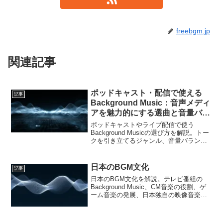
freebgm.jp
関連記事
ポッドキャスト・配信で使える
記事
Background Music：音声メディ
アを魅力的にする選曲と音量バラ
ンス
ポッドキャストやライブ配信で使う
Background Musicの選び方を解説。トー
クを引き立てるジャンル、音量バランス
（-25dB基準）、著作権トラブルを防ぐ安
全な音楽素材の考え方まで専門的に紹介
します。
日本のBGM文化
記事
日本のBGM文化を解説。テレビ番組の
Background Music、CM音楽の役割、ゲ
ーム音楽の発展、日本独自の映像音楽文
化について体系的に整理します。