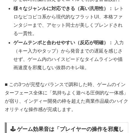
様々なジャンルに対応できる（高い汎用性）：
レト
ロなピコピコ系から現代的なフラットUI、本格ファ
ンタジーまで、アセット同士が美しくブレンドされ
る一貫性。
ゲームテンポと合わせやすい（反応が明確）：
入力
（キー入力やタップ）から発音までの遅延を感じさ
せず、ゲーム内のハイスピードなタイムラインや描
画速度を邪魔しない抜群のキレ味。
■ この3つが完璧なバランスで調和した時、ゲームのイン
ターフェース全体に「気持ちよく遊べる圧倒的な一体感」
が宿り、インディー開発の枠を超えた商業作品級のハイク
オリティな操作感が完成します。
🕹️ ゲーム効果音は「プレイヤーの操作を邪魔し