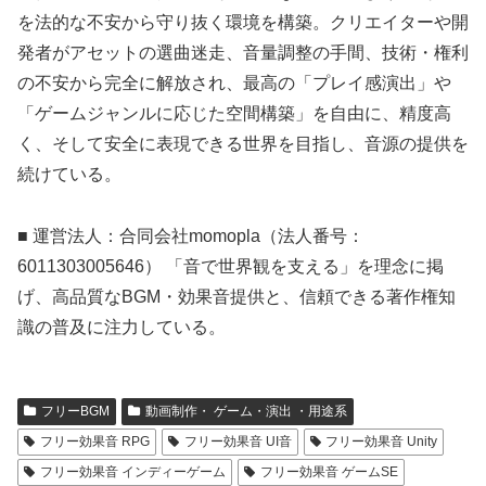
を法的な不安から守り抜く環境を構築。クリエイターや開
発者がアセットの選曲迷走、音量調整の手間、技術・権利
の不安から完全に解放され、最高の「プレイ感演出」や
「ゲームジャンルに応じた空間構築」を自由に、精度高
く、そして安全に表現できる世界を目指し、音源の提供を
続けている。
■ 運営法人：合同会社momopla（法人番号：
6011303005646） 「音で世界観を支える」を理念に掲
げ、高品質なBGM・効果音提供と、信頼できる著作権知
識の普及に注力している。
フリーBGM
動画制作・ ゲーム・演出 ・用途系
フリー効果音 RPG
フリー効果音 UI音
フリー効果音 Unity
フリー効果音 インディーゲーム
フリー効果音 ゲームSE