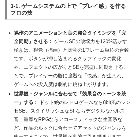
3-1. ゲームシステムの上で「プレイ感」を作る
プロの技
操作のアニメーションと音の発音タイミングを「完
全同期」させる：
ゲームSEの破壊力を120%活かす
極意は、視覚（描画）と聴覚の1フレーム単位の合致
です。ボタンが押し込まれるグラフィックの変化
や、エフェクトの広がりとSEを完璧に同期させるこ
とで、プレイヤーの脳に強烈な「快感」が生まれ、
ゲームへの没入度は劇的に跳ね上がります。
世界観・ジャンルに合わせて「効果音のトーンを統
一」する：
ドット絵のレトロゲームなら8bit風のシン
セSE、スタイリッシュなSFならデジタルなパルス
音、重厚なRPGならアコースティックな生音系な
ど、作品のルックに合わせてアセットのジャンルを
統一することで、世界観が劇的に引き締まります。