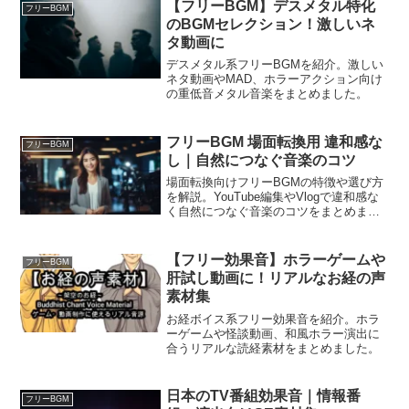
【フリーBGM】デスメタル特化
フリーBGM
のBGMセレクション！激しいネ
タ動画に
デスメタル系フリーBGMを紹介。激しい
ネタ動画やMAD、ホラーアクション向け
の重低音メタル音楽をまとめました。
フリーBGM 場面転換用 違和感な
フリーBGM
し｜自然につなぐ音楽のコツ
場面転換向けフリーBGMの特徴や選び方
を解説。YouTube編集やVlogで違和感な
く自然につなぐ音楽のコツをまとめまし
た。
【フリー効果音】ホラーゲームや
フリーBGM
肝試し動画に！リアルなお経の声
素材集
お経ボイス系フリー効果音を紹介。ホラ
ーゲームや怪談動画、和風ホラー演出に
合うリアルな読経素材をまとめました。
日本のTV番組効果音｜情報番
フリーBGM