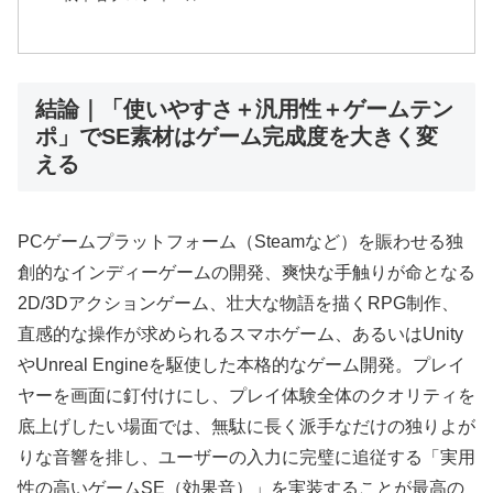
結論｜「使いやすさ＋汎用性＋ゲームテン
ポ」でSE素材はゲーム完成度を大きく変
える
PCゲームプラットフォーム（Steamなど）を賑わせる独
創的なインディーゲームの開発、爽快な手触りが命となる
2D/3Dアクションゲーム、壮大な物語を描くRPG制作、
直感的な操作が求められるスマホゲーム、あるいはUnity
やUnreal Engineを駆使した本格的なゲーム開発。プレイ
ヤーを画面に釘付けにし、プレイ体験全体のクオリティを
底上げしたい場面では、無駄に長く派手なだけの独りよが
りな音響を排し、ユーザーの入力に完璧に追従する「実用
性の高いゲームSE（効果音）」を実装することが最高の