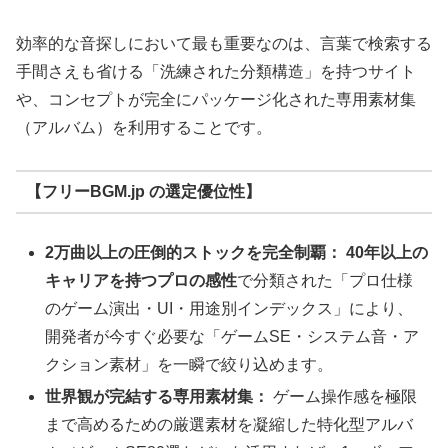
効率的な音探しにおいて最も重要なのは、言葉で検索する
手間さえも省ける「洗練された分類構造」を持つサイト
や、コンセプトが完全にパッケージ化された専用素材集
（アルバム）を利用することです。
【フリーBGM.jp の選定優位性】
2万曲以上の圧倒的ストックを完全制覇：
40年以上の
キャリアを持つプロの感性
で分類された「プロ仕様
のゲーム演出・UI・用途別インデックス」により、
開発者が今すぐ必要な「ゲームSE・システム音・ア
クション素材」を一瞬で絞り込めます。
世界観が完結する専用素材集：
ゲーム操作感を極限
まで高めるための厳選素材を凝縮した特化型アルバ