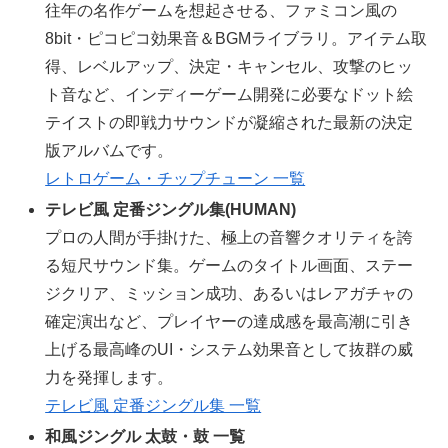
往年の名作ゲームを想起させる、ファミコン風の
8bit・ピコピコ効果音＆BGMライブラリ。アイテム取
得、レベルアップ、決定・キャンセル、攻撃のヒッ
ト音など、インディーゲーム開発に必要なドット絵
テイストの即戦力サウンドが凝縮された最新の決定
版アルバムです。
レトロゲーム・チップチューン 一覧
テレビ風 定番ジングル集(HUMAN)
プロの人間が手掛けた、極上の音響クオリティを誇
る短尺サウンド集。ゲームのタイトル画面、ステー
ジクリア、ミッション成功、あるいはレアガチャの
確定演出など、プレイヤーの達成感を最高潮に引き
上げる最高峰のUI・システム効果音として抜群の威
力を発揮します。
テレビ風 定番ジングル集 一覧
和風ジングル 太鼓・鼓 一覧