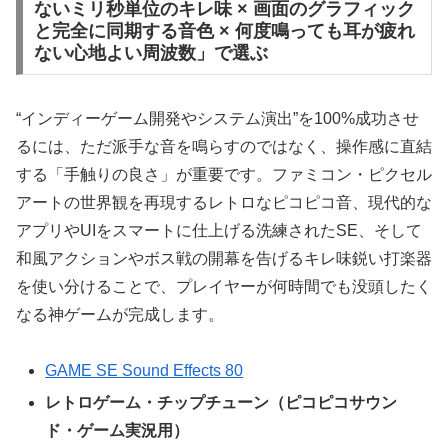
ないミリ秒単位のキレ味 × 画面のグラフィック
と完全に同期する音色 × 何度鳴っても耳が疲れ
ない心地よい周波数」で選ぶ
“インディーゲーム開発やシステム演出”を100%成功させ
るには、ただ派手な音を鳴らすのではなく、操作感に直結
する「手触りの良さ」が重要です。ファミコン・ピクセル
アートの世界観を再現するレトロなピコピコ音、現代的な
アプリやUIをスマートに仕上げる洗練されたSE、そして
和風アクションやボス戦の開幕を告げるキレ味鋭い打楽器
を使い分けることで、プレイヤーが何時間でも没頭したく
なる神ゲームが完成します。
GAME SE Sound Effects 80
レトロゲーム・チップチューン（ピコピコサウン
ド・ゲーム実況用）