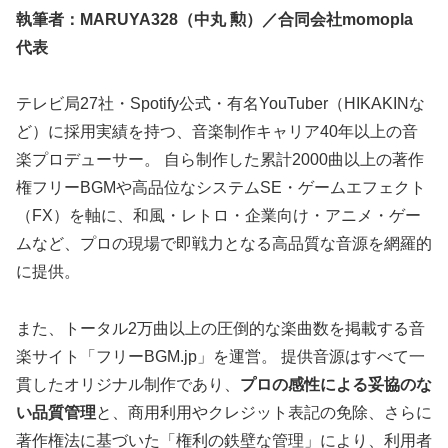
執筆者：MARUYA328（中丸 勲）／合同会社momopla
代表
テレビ局27社・Spotify公式・有名YouTuber（HIKAKINな
ど）に採用実績を持つ、音楽制作キャリア40年以上の音
楽プロデューサー。 自ら制作した累計2000曲以上の著作
権フリーBGMや高品位なシステムSE・ゲームエフェクト
（FX）を軸に、和風・レトロ・企業向け・アニメ・ゲー
ムなど、プロの現場で即戦力となる高品質な音源を網羅的
に提供。
また、トータル2万曲以上の圧倒的な楽曲数を掲載する音
楽サイト「フリーBGM.jp」を運営。 提供音源はすべて一
貫したオリジナル制作であり、
プロの感性による妥協のな
い品質管理
と、商用利用やクレジット表記の免除、さらに
著作権法に基づいた「権利の鉄壁な管理」により、利用者