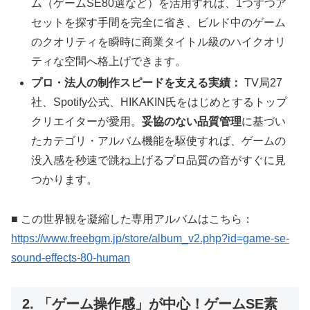
ム（ゲームSE80選など）を活用すれば、1つずつア
セットを探す手間を完全に省き、ビルド中のゲーム
のクオリティを瞬時に商業タイトル級のハイクオリ
ティな空間へ格上げできます。
プロ・法人の制作スピードを支える実績：
TV局27
社、Spotify公式、HIKAKIN氏をはじめとするトップ
クリエイターが愛用。
妥協のない品質管理
に基づい
たカテゴリ・アルバム機能を駆使すれば、ゲームの
没入感を秒速で跳ね上げるプロ品質の音がすぐに見
つかります。
■ この世界観を凝縮した専用アルバムはこちら：
https://www.freebgm.jp/store/album_v2.php?id=game-se-
sound-effects-80-human
2. 「ゲーム操作感」が中心！ゲームSE素