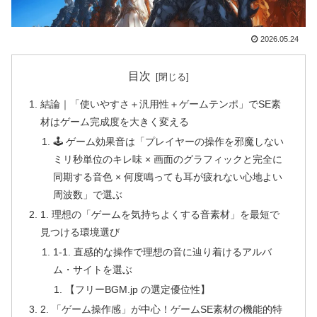
2026.05.24
目次
結論｜「使いやすさ＋汎用性＋ゲームテンポ」でSE素
材はゲーム完成度を大きく変える
🕹️ ゲーム効果音は「プレイヤーの操作を邪魔しない
ミリ秒単位のキレ味 × 画面のグラフィックと完全に
同期する音色 × 何度鳴っても耳が疲れない心地よい
周波数」で選ぶ
1. 理想の「ゲームを気持ちよくする音素材」を最短で
見つける環境選び
1-1. 直感的な操作で理想の音に辿り着けるアルバ
ム・サイトを選ぶ
【フリーBGM.jp の選定優位性】
2. 「ゲーム操作感」が中心！ゲームSE素材の機能的特