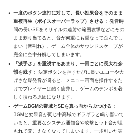
一度のボタン連打に対して、長い効果音をそのまま
重複再生（ボイスオーバーラップ）させる：
発音時
間の長いSEをミサイルの連射や範囲攻撃などにその
まま割り当てると、音が何重にも重なって歪んでし
まい（音割れ）、ゲーム全体のサウンドスケープが
完全に空中分解してしまいます。
「派手さ」を重視するあまり、一回ごとに長大な余
韻を残す：
決定ボタンを押すたびに長いエコーや大
げさな爆発音が鳴ると、メニュー画面を操作するだ
けでプレイヤーは酷く疲弊し、ゲームのテンポを著
しく損ねる原因になります。
ゲームBGMの帯域とSEを真っ向からぶつける：
BGMと効果音が同じ中高域でギラギラと鳴り響いて
いると、重要なシステム通知音や攻撃ヒット音が埋
もれて聞こえなくなってしまいます。一歩引いた実