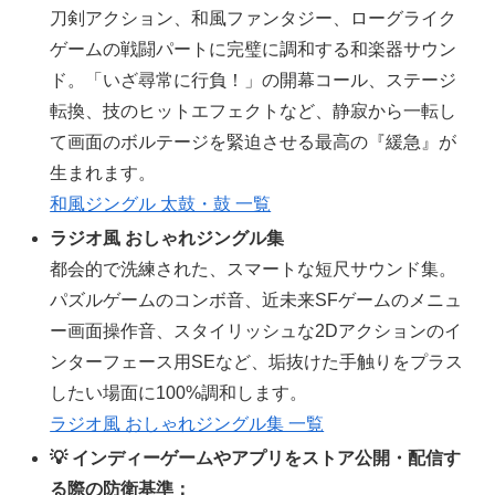
刀剣アクション、和風ファンタジー、ローグライク
ゲームの戦闘パートに完璧に調和する和楽器サウン
ド。「いざ尋常に行負！」の開幕コール、ステージ
転換、技のヒットエフェクトなど、静寂から一転し
て画面のボルテージを緊迫させる最高の『緩急』が
生まれます。
和風ジングル 太鼓・鼓 一覧
ラジオ風 おしゃれジングル集
都会的で洗練された、スマートな短尺サウンド集。
パズルゲームのコンボ音、近未来SFゲームのメニュ
ー画面操作音、スタイリッシュな2Dアクションのイ
ンターフェース用SEなど、垢抜けた手触りをプラス
したい場面に100%調和します。
ラジオ風 おしゃれジングル集 一覧
💡 インディーゲームやアプリをストア公開・配信す
る際の防衛基準：