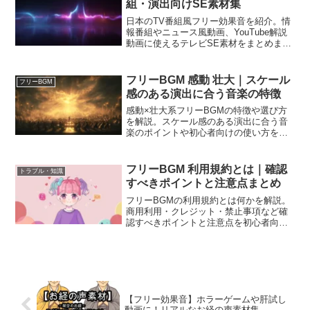
組・演出向けSE素材集
日本のTV番組風フリー効果音を紹介。情
報番組やニュース風動画、YouTube解説
動画に使えるテレビSE素材をまとめまし
た。
フリーBGM 感動 壮大｜スケール
フリーBGM
感のある演出に合う音楽の特徴
感動×壮大系フリーBGMの特徴や選び方
を解説。スケール感のある演出に合う音
楽のポイントや初心者向けの使い方をま
とめました。
フリーBGM 利用規約とは｜確認
トラブル・知識
すべきポイントと注意点まとめ
フリーBGMの利用規約とは何かを解説。
商用利用・クレジット・禁止事項など確
認すべきポイントと注意点を初心者向け
にまとめました。
【フリー効果音】ホラーゲームや肝試し
動画に！リアルなお経の声素材集