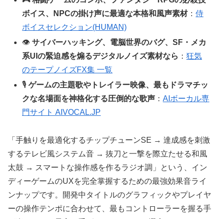
ボイス、NPCの掛け声に最適な本格和風声素材
：
侍
ボイスセレクション(HUMAN)
👁️
サイバーハッキング、電脳世界のバグ、SF・メカ
系UIの緊迫感を煽るデジタルノイズ素材なら
：
狂気
のテープノイズFX集 一覧
🎙️
ゲームの主題歌やトレイラー映像、最もドラマチッ
クな名場面を神格化する圧倒的な歌声
：
AIボーカル専
門サイト AIVOCAL.JP
「手触りを最適化するチップチューンSE → 達成感を刺激
するテレビ風システム音 → 抜刀と一撃を際立たせる和風
太鼓 → スマートな操作感を作るラジオ調」という、イン
ディーゲームのUXを完全掌握するための最強効果音ライ
ンナップです。開発中タイトルのグラフィックやプレイヤ
ーの操作テンポに合わせて、最もコントローラーを握る手