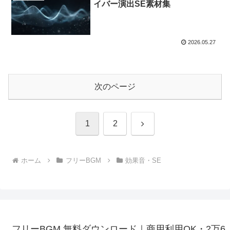
イバー演出SE素材集
2026.05.27
次のページ
次
1
2
へ
ホーム
フリーBGM
効果音・SE
フリーBGM 無料ダウンロード｜商用利用OK・2万6