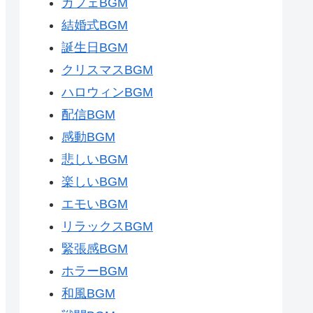
カフェBGM
結婚式BGM
誕生日BGM
クリスマスBGM
ハロウィンBGM
配信BGM
感動BGM
悲しいBGM
楽しいBGM
エモいBGM
リラックスBGM
緊張感BGM
ホラーBGM
和風BGM