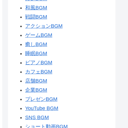
和風BGM
戦闘BGM
アクションBGM
ゲームBGM
癒しBGM
睡眠BGM
ピアノBGM
カフェBGM
店舗BGM
企業BGM
プレゼンBGM
YouTube BGM
SNS BGM
ショート動画BGM