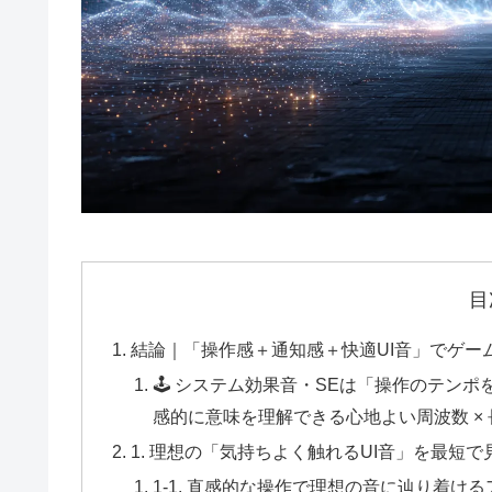
目
結論｜「操作感＋通知感＋快適UI音」でゲー
🕹️ システム効果音・SEは「操作のテン
感的に意味を理解できる心地よい周波数 ×
1. 理想の「気持ちよく触れるUI音」を最短
1-1. 直感的な操作で理想の音に辿り着け