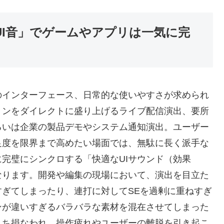
UI音」でゲームやアプリは一気に完
のインターフェース、日常的な使いやすさが求められ
ョンをダイレクトに盛り上げるライブ配信演出、要所
るいは企業の製品デモやシステム通知演出。ユーザー
足度を限界まで高めたい場面では、無駄に長く派手な
完璧にシンクロする「快適なUIサウンド（効果
なります。開発や編集の現場において、演出を目立た
ぎてしまったり、連打に対してSEを過剰に重ねすぎ
ンが違いすぎるバラバラな素材を混在させてしまった
まち損なわれ、操作疲れやユーザーの離脱を引き起こ