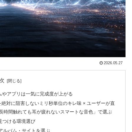
2026.05.27
次
ムやアプリは一気に完成度が上がる
ポを絶対に阻害しないミリ秒単位のキレ味 × ユーザーが直
 長時間触れても耳が疲れないスマートな音色」で選ぶ
で見つける環境選び
るアルバム・サイトを選ぶ