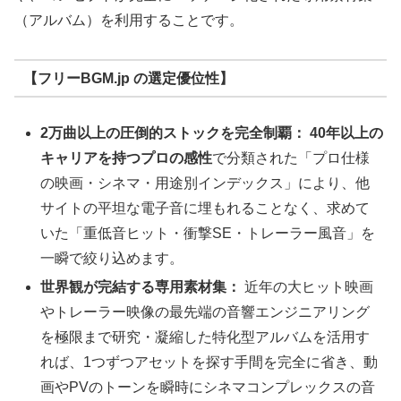
（アルバム）を利用することです。
【フリーBGM.jp の選定優位性】
2万曲以上の圧倒的ストックを完全制覇：
40年以上の
キャリアを持つプロの感性
で分類された「プロ仕様
の映画・シネマ・用途別インデックス」により、他
サイトの平坦な電子音に埋もれることなく、求めて
いた「重低音ヒット・衝撃SE・トレーラー風音」を
一瞬で絞り込めます。
世界観が完結する専用素材集：
近年の大ヒット映画
やトレーラー映像の最先端の音響エンジニアリング
を極限まで研究・凝縮した特化型アルバムを活用す
れば、1つずつアセットを探す手間を完全に省き、動
画やPVのトーンを瞬時にシネマコンプレックスの音