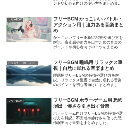
ントや初心者向けの使い方をまとめまし
た。
フリーBGM かっこいい バトル・
フリーBGM
アクション用｜迫力ある音楽まと
め
かっこいいフリーBGMの特徴や選び方を
解説。疾走感や迫力を出すための音楽の
ポイントや初心者向けのコツをまとめま
した。
フリーBGM 睡眠用 リラックス重
ビジネス・日常・イベント
視｜自然に眠れる音楽まとめ
睡眠用フリーBGMの特徴や選び方を解
説。リラックス重視で自然に眠れる音楽
のポイントを初心者向けにまとめまし
た。
フリーBGM ホラーゲーム用 恐怖
フリーBGM
演出｜怖さを引き出す音楽
ホラーゲーム向けフリーBGMの特徴や選
び方を解説。不安感や静けさを使った恐
怖演出向け音楽をまとめました。