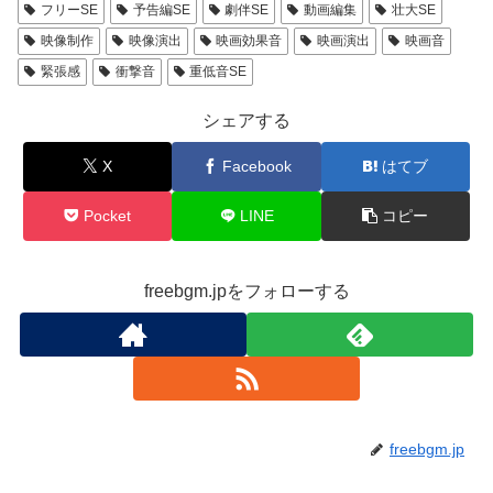
フリーSE
予告編SE
劇伴SE
動画編集
壮大SE
映像制作
映像演出
映画効果音
映画演出
映画音
緊張感
衝撃音
重低音SE
シェアする
X
Facebook
はてブ
Pocket
LINE
コピー
freebgm.jpをフォローする
freebgm.jp