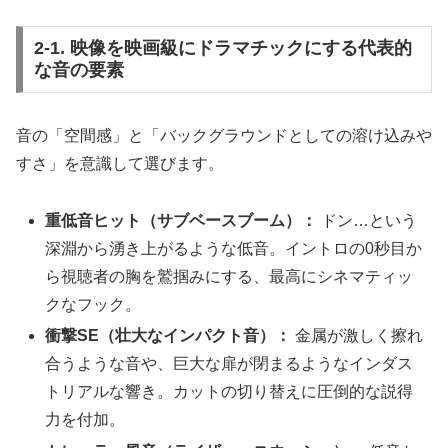
2-1. 映像を映画級にドラマチックにする代表的
な音の要素
音の「空間感」と「バックグラウンドとしての溶け込みや
すさ」を意識して選びます。
重低音ヒット（サブベースブーム）：
ドン…という
深淵から湧き上がるような低音。イントロの0秒目か
ら視聴者の胸を鷲掴みにする、最高にシネマティッ
クなフック。
衝撃SE（壮大なインパクト音）：
金属が激しく擦れ
合うような音や、巨大な扉が閉まるようなインダス
トリアルな響き。カットの切り替えに圧倒的な説得
力を付加。