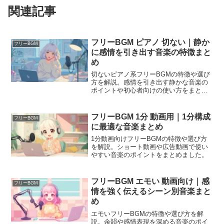
関連記事
フリーBGM ピアノ 切ない｜静か
フリーBGM
に感情を引き出す音楽の特徴まと
め
切ないピアノ系フリーBGMの特徴や選び
方を解説。感情を引き出す静かな音楽の
ポイントや初心者向けの使い方をまとめ
ました。
フリーBGM 1分 動画用｜1分構成
フリーBGM
に最適な音楽まとめ
1分動画向けフリーBGMの特徴や選び方
を解説。ショート動画や広告動画で使い
やすい音楽のポイントをまとめました。
フリーBGM エモい 動画向け｜感
フリーBGM
情を強く伝えるシーン別音楽まと
め
エモいフリーBGMの特徴や選び方を解
説。余韻や感情表現を深める音楽のポイ