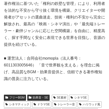
著作権法に基づいた「権利の鉄壁な管理」により、利用者
を法的な不安から守り抜く環境を構築。クリエイターや開
発者がアセットの選曲迷走、技術・権利の不安から完全に
解放され、最高の「映画・シネマ演出」や「最先端トレー
ラー・劇伴ジャンルに応じた空間構築」を自由に、精度高
く、探す手間なく安全に表現できる世界を目指し、音源の
提供を続けている。
■ 運営法人：合同会社momopla（法人番号：
6011303005646） 「音で世界観を支える」を理念に掲
げ、高品質なBGM・効果音提供と、信頼できる著作権知
識の普及に注力している。
フリーBGM
効果音・SE
SE素材
シネマSE
シネマティック
ドラマSE
トレーラー音
ハリウッド風