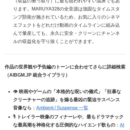
（収益の乗っ取り）に最も狙われやすい温床でもあ
ります。MARUYA328の全音源は強固なタイムスタ
ンプ防衛が施されているため、お気に入りのシネマ
エフェクトをどれだけ動画のタイムラインに組み込
んで量産しても、永久に安全・クリーンにチャンネ
ルの収益化を守り抜くことができます。
作品の世界観や予告編のトーンに合わせてさらに詳細検索
（AIBGM.JP 統合ライブラリ）
👁️
映画やゲームの「本格的な呪いの儀式」「狂暴な
クリーチャーの追跡」を煽る最凶の緊迫サスペンス
音像なら
：
Ambient / Suspense 一覧
🎙️
トレイラー映像のフィナーレや、最もドラマチック
な最高潮を神格化する圧倒的なハイエンド歌もの
：
AI