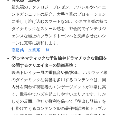
最先端のテクノロジープレゼン、アパレルやハイエ
ンドガジェットの紹介、大手企業のプロモーション
に美しく溶け込むスマートなSE。シネマ音響の持つ
ダイナミックなスケール感を、都会的でインテリジ
ェンスな極上のブランドトーンへと洗練させたいシ
ーンに完璧に調和します。
高級感・企業系 一覧
💡 シネマティックな予告編やドラマチックな動画を
公開するクリエイターの防衛基準：
映画トレイラー風の重低音や衝撃SE、ハリウッド級
のダイナミックな音響を多用するコンテンツは、国
内外を問わず視聴者のエンゲージメントが非常に高
く、世界中でバズを起こしやすいエリアです。しか
しその反面、他社が権利を偽って「後出し登録」を
仕掛けてくるコンテンツIDの著作権誤検知トラブル