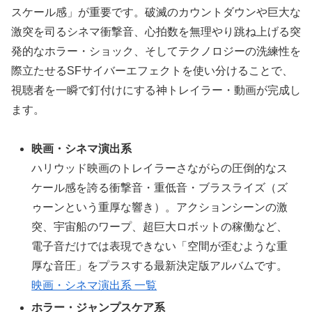
スケール感」が重要です。破滅のカウントダウンや巨大な
激突を司るシネマ衝撃音、心拍数を無理やり跳ね上げる突
発的なホラー・ショック、そしてテクノロジーの洗練性を
際立たせるSFサイバーエフェクトを使い分けることで、
視聴者を一瞬で釘付けにする神トレイラー・動画が完成し
ます。
映画・シネマ演出系
ハリウッド映画のトレイラーさながらの圧倒的なス
ケール感を誇る衝撃音・重低音・ブラスライズ（ズ
ゥーンという重厚な響き）。アクションシーンの激
突、宇宙船のワープ、超巨大ロボットの稼働など、
電子音だけでは表現できない「空間が歪むような重
厚な音圧」をプラスする最新決定版アルバムです。
映画・シネマ演出系 一覧
ホラー・ジャンプスケア系