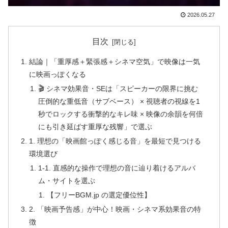
2026.05.27
目次
結論｜「重厚感＋緊張感＋シネマ空気」で映像は一気
に映画っぽくなる
🎬 シネマ効果音・SEは「スピーカーの限界に挑む
圧倒的な重低音（サブベース） × 視聴者の視線を1
秒でロックする衝撃的なキレ味 × 映像の余韻を何倍
にも引き延ばす重厚な残響」で選ぶ
1. 理想の「映画館っぽく感じる音」を最短で見つける
環境選び
1-1. 直感的な操作で理想の音に辿り着けるアルバ
ム・サイトを選ぶ
【フリーBGM.jp の選定優位性】
2. 「映画予告感」が中心！映画・シネマ系効果音の特
徴