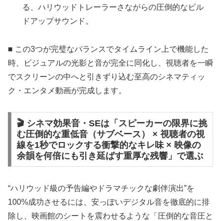
る、ハリウッドトレーラーさながらの圧倒的なビル
ドアップサウンド。
■ この3つが完璧なバランスでタイムライン上で機能した
時、ビジュアルの光影と音が完全に同化し、視聴者を一瞬
でスクリーンの中へと引きずり込む至高のシネマティッ
ク・エンタメ動画が完成します。
🎬 シネマ効果音・SEは「スピーカーの限界に挑
む圧倒的な重低音（サブベース） × 視聴者の視
線を1秒でロックする衝撃的なキレ味 × 映像の
余韻を何倍にも引き延ばす重厚な残響」で選ぶ
“ハリウッド級の予告編やドラマチックな劇伴演出”を
100%成功させるには、安っぽいデジタル音を徹底的に排
除し、映画館のシートを震わせるような「圧倒的な音圧と