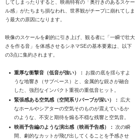
してしまったりすると、映画特有の「奥行きのあるスケー
ル感」がたちまち損なわれ、世界観がチープに崩れてしま
う最大の原因になります。
映像のスケールを劇的に引き上げ、観る者に「一瞬で壮大
さを作る音」を体感させるシネマSEの基本要素は、以下
の3点に集約されます。
重厚な衝撃音（低音が強い）：
お腹の底を揺らすよ
うな地響き（サブベース）と、金属的な鋭さが融合
した、強烈なインパクト重視の重低音ヒット。
緊張感ある空気感（空間系リバーブが深い）：
広大
なホールやシアターの空気そのものが震えているか
のような、不安と期待を煽る不穏な残響と空気音。
映画予告編のような演出感（映画予告感）：
次の瞬
間、劇的なカットが飛び出してくることを予感させ