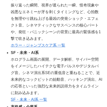
振り返った瞬間、視界が遮られた一瞬、怪奇現象や
凶悪なエネミーが牙を剥くタイミングなど、心拍数
を無理やり跳ね上げる最凶の突発ショック・エフェ
クト音。シネマティックなサスペンスの核心パート
や、発狂・パニックシーンの背景に最高の緊張感を1
撃で吹き込みます。
ホラー・ジャンプスケア系 一覧
SF・未来・AI系
ホログラム画面の展開、データ解析、サイバー空間
をイメージしたハイテクな電子パルスやデジタルバ
グ音。シネマ演出系SEの重低音と重ねることで、近
未来的なコックピットの始動音、ハッキング演出、AI
の応答といった強烈な未来的説得力をタイムライン
に刻み込みます。
SF・未来・AI系 一覧
高級感・企業系