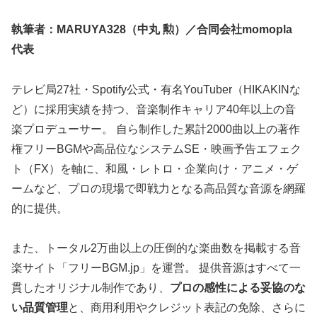
執筆者：MARUYA328（中丸 勲）／合同会社momopla
代表
テレビ局27社・Spotify公式・有名YouTuber（HIKAKINな
ど）に採用実績を持つ、音楽制作キャリア40年以上の音
楽プロデューサー。 自ら制作した累計2000曲以上の著作
権フリーBGMや高品位なシステムSE・映画予告エフェク
ト（FX）を軸に、和風・レトロ・企業向け・アニメ・ゲ
ームなど、プロの現場で即戦力となる高品質な音源を網羅
的に提供。
また、トータル2万曲以上の圧倒的な楽曲数を掲載する音
楽サイト「フリーBGM.jp」を運営。 提供音源はすべて一
貫したオリジナル制作であり、
プロの感性による妥協のな
い品質管理
と、商用利用やクレジット表記の免除、さらに