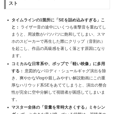
スト
タイムラインの1箇所に「SEを詰め込みすぎる」こ
と：
ライザー音の途中にいくつも衝撃音を重ねてし
まうと、周波数がパツパツに飽和してしまい、スマ
ホのスピーカーで再生した際にクリップ（音割れ）
を起こし、作品の高級感を著しく落とす原因になり
ます。
コミカルな日常系や、ポップで「軽い映像」に多用
する：
意図的なパロディ・シュールギャグ演出を除
き、爽やかなVlogや親しみやすい解説動画にこの重
厚なハリウッド系SEをあててしまうと、演出の整合
性が完全に空中分解して視聴者が困惑してしまいま
す。
マスター全体の「音量を常時大きくする」ミキシン