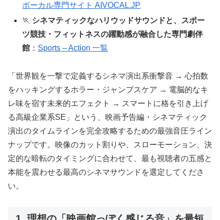
ボーカル専門サイト AIVOCAL.JP
🏃
シネマティックなハリウッドサウンドと、スポー
ツ競技・フィットネスの躍動感が融合した専門劇伴
館
：
Sports – Action 一覧
「世界観を一撃で定義するシネマ演出系衝撃音 → 心拍数
をハッキングするホラー・ジャンプスケア → 電脳的なキ
レ味を宿す未来的エフェクト → スマートに格を引き上げ
る高級企業系SE」という、映画予告編・シネマティック
演出のタイムラインを完全攻略するための最強音圧ライン
ナップです。映像のカット割りや、スローモーション、決
定的な暗転のタイミングに合わせて、最も視聴者の五感と
本能を震わせる最高のシネマサウンドを選定してくださ
い。
1. 理想の「映画館っぽく感じる音」を最短