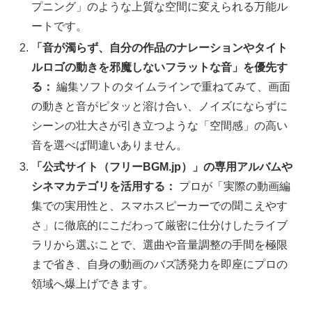
プニング」のような上質な空間に変えられる万能ル
ートです。
「音が濁らず、自分の作品のナレーションやタイト
ルロゴの動きを邪魔しないフラットな音」を優先す
る：
編集ソフトのタイムラインで重ねてみて、画面
の動きと音がピタッと溶け合い、ノイズにならずに
シーンの壮大さが引き立つような「空間感」の高い
音を選べば間違いありません。
「公式サイト（フリーBGM.jp）」の専用アルバムや
シネマカテゴリを活用する：
プロが「実際の動画編
集での実用性と、スマホスピーカーでの聞こえやす
さ」に徹底的にこだわって厳密に仕分けしたライブ
ラリから選ぶことで、選曲や音量調整の手間を極限
まで省き、自身の動画のバズ誘発力を即座にプロの
領域へ爆上げできます。