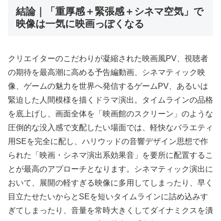
結論｜「重厚感＋緊張感＋シネマ空気」で
映像は一気に映画っぽくなる
クリエイターのこだわりが凝縮された映画風PV、視聴者
の期待を最高潮に高める予告編動画、シネマティック映
像、ゲームの魅力を世界へ発信するゲームPV、あるいは
緊迫した人間模様を描くドラマ演出。タイムラインの品格
を底上げし、画面全体を「映画館のスクリーン」のような
圧倒的な没入感で支配したい場面では、軽快なバラエティ
用SEを完全に配し、ハリウッドの音響デザイン思想で作
られた「映画・シネマ演出系効果音」を要所に配置するこ
とが最高のアプローチとなります。シネマティック演出に
おいて、展開の軽すぎる映像に多用してしまったり、早く
目立たせたいからとSEを短いタイムラインに詰め込みす
ぎてしまったり、音量を常時大きくしてダイナミクスを潰