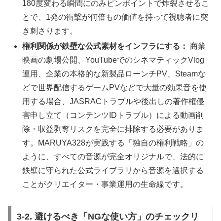
180度変わる瞬間にのみピンポイントで炸裂させるこ
とで、1発の衝撃が何倍もの価値を持って視聴者に突
き刺さります。
権利関係が鉄壁な公式素材をインフラにする：
商業
映画の劇場公開、YouTubeでのシネマティックVlog
運用、企業の本格的な新製品ローンチPV、Steamな
どで世界配信するゲームPVなどで大量の効果音を使
用する場合、JASRACトラブルや後出しの著作権侵
害申し立て（コンテンツIDトラブル）による動画削
除・収益剥奪リスクを完全に排除する必要がありま
す。MARUYA328が実践する「独自の権利戦略」の
ように、すべての音源が完全オリジナルで、法的に
鉄壁に守られた公式ライブラリから音源を選択する
ことがクリエイター・事業運用の生命線です。
3-2. 避けるべき「NGな使い方」のチェックリ