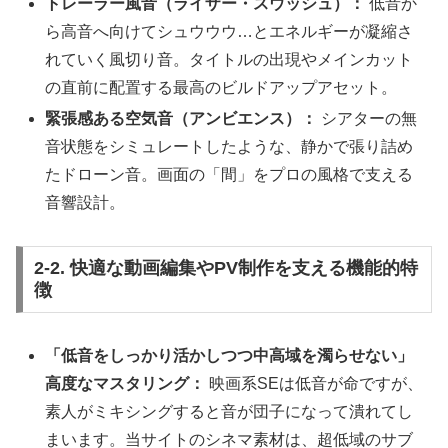
トレーラー風音（ライザー・スウッシュ）：
低音か
ら高音へ向けてシュウウウ…とエネルギーが凝縮さ
れていく風切り音。タイトルの出現やメインカット
の直前に配置する最高のビルドアップアセット。
緊張感ある空気音（アンビエンス）：
シアターの無
音状態をシミュレートしたような、静かで張り詰め
たドローン音。画面の「間」をプロの風格で支える
音響設計。
2-2. 快適な動画編集やPV制作を支える機能的特
徴
「低音をしっかり活かしつつ中高域を濁らせない」
高度なマスタリング：
映画系SEは低音が命ですが、
素人がミキシングすると音が団子になって潰れてし
まいます。当サイトのシネマ素材は、超低域のサブ