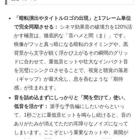
「暗転演出やタイトルロゴの出現」と1フレーム単位
で完全同期させる：
シネマ効果音の破壊力を120%活
かす極意は、徹底的な「音ハメと間（ま）」です。
映像がフッと真っ暗になる暗転のタイミングや、黒
背景から文字が鋭く浮かび上がるその瞬間のグリッ
ドに合わせて、重低音ヒットや壮大なインパクト音
を完璧にシンクロさせることで、視覚と聴覚の落差
（ギャップ）が最大化し、息を呑むような「期待
感」が生まれます。
音を詰め込まずにしっかりと「間を空けて」使い、
低音を活かす：
派手な予告編にしたいからといっ
て、1秒ごとに重低音ヒットを鳴らし続けると、音の
ありがたみが消えてただの耳障りなノイズになって
しまいます。ここぞという重要なカットや、展開が