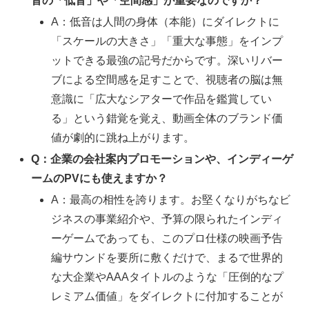
音の「低音」や「空間感」が重要なのですか？
A：低音は人間の身体（本能）にダイレクトに
「スケールの大きさ」「重大な事態」をインプ
ットできる最強の記号だからです。深いリバー
ブによる空間感を足すことで、視聴者の脳は無
意識に「広大なシアターで作品を鑑賞してい
る」という錯覚を覚え、動画全体のブランド価
値が劇的に跳ね上がります。
Q：企業の会社案内プロモーションや、インディーゲ
ームのPVにも使えますか？
A：最高の相性を誇ります。お堅くなりがちなビ
ジネスの事業紹介や、予算の限られたインディ
ーゲームであっても、このプロ仕様の映画予告
編サウンドを要所に敷くだけで、まるで世界的
な大企業やAAAタイトルのような「圧倒的なプ
レミアム価値」をダイレクトに付加することが