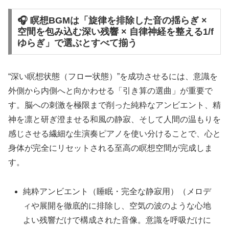
🎧 瞑想BGMは「旋律を排除した音の揺らぎ ×
空間を包み込む深い残響 × 自律神経を整える1/f
ゆらぎ」で選ぶとすべて揃う
“深い瞑想状態（フロー状態）”を成功させるには、意識を
外側から内側へと向かわせる「引き算の選曲」が重要で
す。脳への刺激を極限まで削った純粋なアンビエント、精
神を凛と研ぎ澄ませる和風の静寂、そして人間の温もりを
感じさせる繊細な生演奏ピアノを使い分けることで、心と
身体が完全にリセットされる至高の瞑想空間が完成しま
す。
純粋アンビエント（睡眠・完全な静寂用）（メロデ
ィや展開を徹底的に排除し、空気の波のような心地
よい残響だけで構成された音像。意識を呼吸だけに