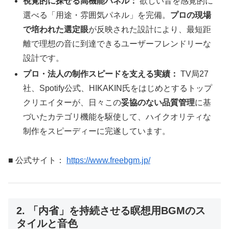
視覚的に探せる高機能パネル：
欲しい音を感覚的に
選べる「用途・雰囲気パネル」を完備。
プロの現場
で培われた選定眼
が反映された設計により、最短距
離で理想の音に到達できるユーザーフレンドリーな
設計です。
プロ・法人の制作スピードを支える実績：
TV局27
社、Spotify公式、HIKAKIN氏をはじめとするトップ
クリエイターが、日々この
妥協のない品質管理
に基
づいたカテゴリ機能を駆使して、ハイクオリティな
制作をスピーディーに完遂しています。
■ 公式サイト：
https://www.freebgm.jp/
2. 「内省」を持続させる瞑想用BGMのス
タイルと音色