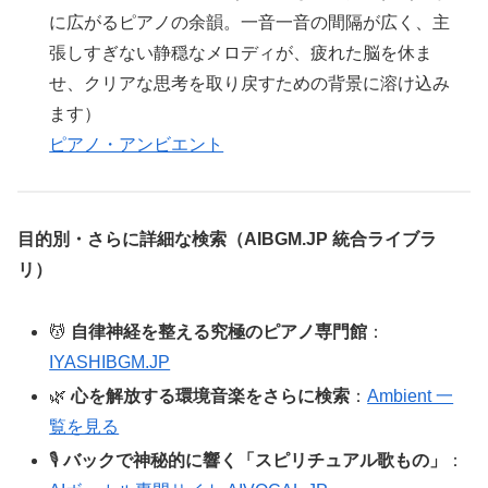
に広がるピアノの余韻。一音一音の間隔が広く、主
張しすぎない静穏なメロディが、疲れた脳を休ま
せ、クリアな思考を取り戻すための背景に溶け込み
ます）
ピアノ・アンビエント
目的別・さらに詳細な検索（AIBGM.JP 統合ライブラ
リ）
💆
自律神経を整える究極のピアノ専門館
：
IYASHIBGM.JP
🌿
心を解放する環境音楽をさらに検索
：
Ambient 一
覧を見る
🎙️
バックで神秘的に響く「スピリチュアル歌もの」
：