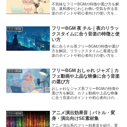
不気味なフリーBGMの特徴や選び方を解
説。違和感やじわじわ怖い空気を作る音
楽のポイントや初心者向けの使い方をま
とめました。
フリーBGM 夜 チル｜夜のリラッ
フリーBGM
クスタイムに合う音楽の特徴と使
い方
夜に合うチル系フリーBGMの特徴や選び
方を解説。リラックスタイムに最適な音
楽のポイントや初心者向けの使い方をま
とめました。
フリーBGM おしゃれ ジャズ｜カ
フリーBGM
フェ動画や上品な映像に合う音楽
の選び方
おしゃれなジャズ系フリーBGMの特徴や
選び方を解説。カフェ動画や上品な映像
に合う音楽のポイントや初心者向けの使
い方をまとめました。
アニメ演出効果音｜バトル・変
フリーBGM
身・演出向けSE素材集
アニメ演出系のフリー効果音を紹介。変