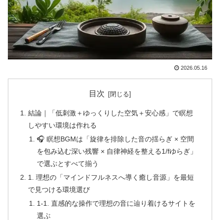
2026.05.16
目次
結論｜「低刺激＋ゆっくりした空気＋安心感」で瞑想
しやすい環境は作れる
🎧 瞑想BGMは「旋律を排除した音の揺らぎ × 空間
を包み込む深い残響 × 自律神経を整える1/fゆらぎ」
で選ぶとすべて揃う
1. 理想の「マインドフルネスへ導く癒し音源」を最短
で見つける環境選び
1-1. 直感的な操作で理想の音に辿り着けるサイトを
選ぶ