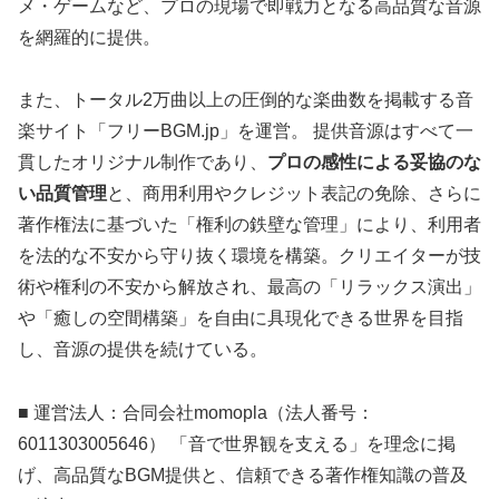
メ・ゲームなど、プロの現場で即戦力となる高品質な音源
を網羅的に提供。
また、トータル2万曲以上の圧倒的な楽曲数を掲載する音
楽サイト「フリーBGM.jp」を運営。 提供音源はすべて一
貫したオリジナル制作であり、
プロの感性による妥協のな
い品質管理
と、商用利用やクレジット表記の免除、さらに
著作権法に基づいた「権利の鉄壁な管理」により、利用者
を法的な不安から守り抜く環境を構築。クリエイターが技
術や権利の不安から解放され、最高の「リラックス演出」
や「癒しの空間構築」を自由に具現化できる世界を目指
し、音源の提供を続けている。
■ 運営法人：合同会社momopla（法人番号：
6011303005646） 「音で世界観を支える」を理念に掲
げ、高品質なBGM提供と、信頼できる著作権知識の普及