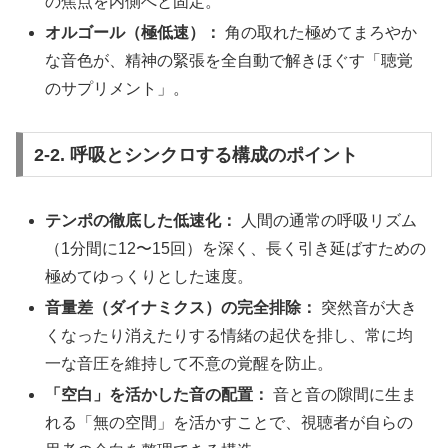
の焦点を内側へと固定。
オルゴール（極低速）：
角の取れた極めてまろやか
な音色が、精神の緊張を全自動で解きほぐす「聴覚
のサプリメント」。
2-2. 呼吸とシンクロする構成のポイント
テンポの徹底した低速化：
人間の通常の呼吸リズム
（1分間に12〜15回）を深く、長く引き延ばすための
極めてゆっくりとした速度。
音量差（ダイナミクス）の完全排除：
突然音が大き
くなったり消えたりする情緒の起伏を排し、常に均
一な音圧を維持して不意の覚醒を防止。
「空白」を活かした音の配置：
音と音の隙間に生ま
れる「無の空間」を活かすことで、視聴者が自らの