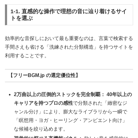
1-1. 直感的な操作で理想の音に辿り着けるサイ
トを選ぶ
効率的な音探しにおいて最も重要なのは、言葉で検索する
手間さえも省ける「洗練された分類構造」を持つサイトを
利用することです。
【フリーBGM.jp の選定優位性】
2万曲以上の圧倒的ストックを完全制覇：
40年以上の
キャリアを持つプロの感性
で分類された「緻密なジ
ャンル分け」により、膨大なライブラリから一瞬で
「瞑想用・ヨガ・ヒーリング・アンビエント向け」
な候補を絞り込めます。