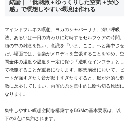
結論｜「低刺激＋ゆっくりした空気＋安心
感」で瞑想しやすい環境は作れる
マインドフルネス瞑想、ヨガのシャバーサナ、深い呼吸
法、あるいは一日の終わりに対峙するセルフケアの時間。
頭の中の雑念を払い、意識を「いま、ここ」へと集中させ
たい場面では、音楽がメロディを主張することをやめ、空
間全体の湿度や温度を一定に保つ「透明なインフラ」とし
て機能することが重要になります。瞑想演出において、ビ
ートが強すぎたり音が派手すぎたりすると、脳が外的な刺
激に反応してしまい、内省の糸を集中的に断ち切る原因に
なります。
集中しやすい瞑想空間を構築するBGMの基本要素は、以
下の3点に集約されます。