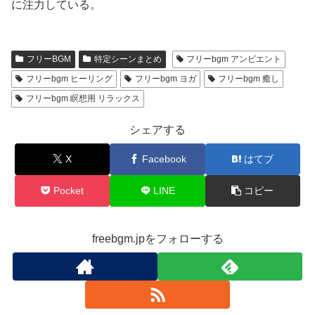
に注力している。
フリーBGM
特定シーンまとめ
フリーbgm アンビエント
フリーbgm ヒーリング
フリーbgm ヨガ
フリーbgm 癒し
フリーbgm 瞑想用 リラックス
シェアする
X
Facebook
はてブ
Pocket
LINE
コピー
freebgm.jpをフォローする