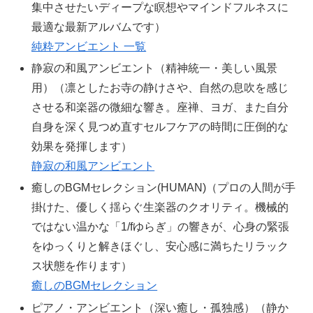
集中させたいディープな瞑想やマインドフルネスに
最適な最新アルバムです）
純粋アンビエント 一覧
静寂の和風アンビエント（精神統一・美しい風景
用）（凛としたお寺の静けさや、自然の息吹を感じ
させる和楽器の微細な響き。座禅、ヨガ、また自分
自身を深く見つめ直すセルフケアの時間に圧倒的な
効果を発揮します）
静寂の和風アンビエント
癒しのBGMセレクション(HUMAN)（プロの人間が手
掛けた、優しく揺らぐ生楽器のクオリティ。機械的
ではない温かな「1/fゆらぎ」の響きが、心身の緊張
をゆっくりと解きほぐし、安心感に満ちたリラック
ス状態を作ります）
癒しのBGMセレクション
ピアノ・アンビエント（深い癒し・孤独感）（静か