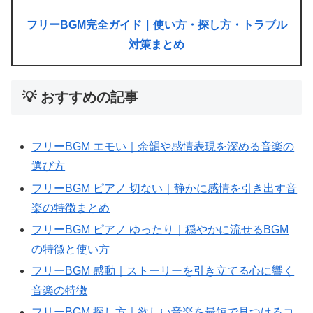
フリーBGM完全ガイド｜使い方・探し方・トラブル
対策まとめ
💡 おすすめの記事
フリーBGM エモい｜余韻や感情表現を深める音楽の
選び方
フリーBGM ピアノ 切ない｜静かに感情を引き出す音
楽の特徴まとめ
フリーBGM ピアノ ゆったり｜穏やかに流せるBGM
の特徴と使い方
フリーBGM 感動｜ストーリーを引き立てる心に響く
音楽の特徴
フリーBGM 探し方｜欲しい音楽を最短で見つけるコ