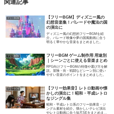
関連記事
【フリーBGM】ディズニー風の
フリーBGM
幻想音楽集！パレードや魔法の国
の演出に
ディズニー風の幻想的フリーBGMを紹
介。パレード映像や夢の国風動画に合う
明るく華やかな音楽をまとめました。
フリーBGM ゲーム制作用 用途別
フリーBGM
｜シーンごとに使える音楽まとめ
RPG向けフリーBGMの特徴や選び方を解
説。冒険・街・戦闘などシーン別に使い
やすい音楽のポイントをまとめました。
【フリー効果音】レトロ動画や懐
フリーBGM
かしの演出に！昭和・平成レトロ
なジングル集
昭和・平成レトロ系のフリー効果音・ジ
ングル素材を紹介。懐かしいテレビ演出
やレトロ動画に合う短尺SEをまとめまし