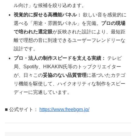
ル向け」な候補を絞り込めます。
視覚的に探せる高機能パネル：
欲しい音を感覚的に
選べる「用途・雰囲気パネル」を完備。
プロの現場
で培われた選定眼
が反映された設計により、最短距
離で理想の音に到達できるユーザーフレンドリーな
設計です。
プロ・法人の制作スピードを支える実績：
テレビ
局、Spotify、HIKAKIN氏等のトップクリエイター
が、日々この
妥協のない品質管理
に基づいたカテゴ
リ機能を駆使して、ハイクオリティな制作をスピー
ディーに完遂しています。
■ 公式サイト：
https://www.freebgm.jp/