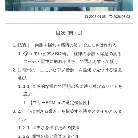
2026.04.05
2026.05.02
目次
結論｜「余韻＋揺れ＋感情の波」でエモさは作れる
🎧 エモいピアノBGMは「旋律の余韻 × 緩急のある
タッチ × 記憶に触れる音色」で選ぶとすべて揃う
1. 理想の「エモいピアノ音源」を最短で見つける環境
選び
1-1. 直感的な操作で理想の音に辿り着けるサイトを
選ぶ
【フリーBGM.jp の選定優位性】
2. 「心に刺さる響き」を構築する演奏スタイルとスタ
イル
2-1. エモさを出すための技法
2-2. 相性の良い音楽スタイル