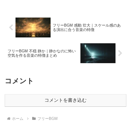
フリーBGM 感動 壮大｜スケール感のあ
る演出に合う音楽の特徴
フリーBGM 不穏 静か｜静かなのに怖い
空気を作る音楽の特徴まとめ
コメント
コメントを書き込む
ホーム
フリーBGM