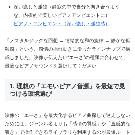
深い癒しと孤独（静寂の中で自分と向き合うよう
な、内省的で美しいピアノアンビエントに）
ピアノ・アンビエント（深い癒し・孤独感）
「ノスタルジックな回想 → 情緒的な和の旋律 → 静かな孤
独感」という、感情の揺れ動きに沿ったラインナップで構
成しました。映像が伝えたい“エモさ”の種類に合わせて、
最適なピアノサウンドを選択してください。
1. 理想の「エモいピアノ音源」を最短で見
つける環境選び
映像の「エモさ」を最大化するピアノ曲探しで迷走しない
ためには、ジャンル名よりも「感情の質感」や「直感的な
響き」で操作できるライブラリを利用するのが最短ルート