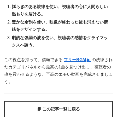
揺らぎのある旋律を使い、視聴者の心に人間らしい
温もりを届ける。
豊かな余韻を使い、映像が終わった後も消えない情
緒をデザインする。
劇的な強弱の波を使い、視聴者の感情をクライマッ
クスへ誘う。
この視点を持って、信頼できる
フリーBGM.jp
の洗練され
たカテゴリパネルから最高の1曲を見つけ出し、視聴者の
魂を震わせるような、至高のエモい動画を完成させましょ
う。
📘 この記事一覧に戻る