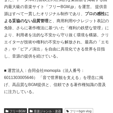
内最大級の音楽サイト「フリーBGM.jp」を運営。 提供音
源はすべて一貫したオリジナル制作であり、
プロの感性に
よる妥協のない品質管理
と、商用利用やクレジット表記の
免除、さらに著作権法に基づいた「権利の鉄壁な管理」に
より、利用者を法的な不安から守り抜く環境を構築。クリ
エイターが技術や権利の不安から解放され、最高の「エモ
さ」や「ピアノ演出」を自由に具現化できる世界を目指
し、音源の提供を続けている。
■ 運営法人：合同会社momopla（法人番号：
6011303005646） 「音で世界観を支える」を理念に掲
げ、高品質なBGM提供と、信頼できる著作権知識の普及
に注力している。
フリーBGM
音楽ジャンル・楽器
フリーbgm vlog