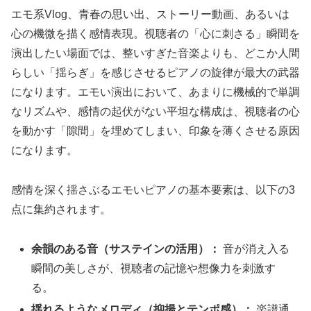
エモ系Vlog、青春の思い出、ストーリー動画、あるいは
心の機微を描く感情表現。視聴者の「心に刺さる」瞬間を
演出したい場面では、整いすぎた音楽よりも、どこか人間
らしい「揺らぎ」を感じさせるピアノの旋律が最大の武器
になります。エモい演出において、あまりに機械的で単調
なリズムや、感情の起伏がない平坦な構成は、視聴者の心
を動かす「隙間」を埋めてしまい、印象を薄くさせる原因
になります。
感情を深く揺さぶるエモいピアノの基本要素は、以下の3
点に集約されます。
余韻のある音（サステインの活用）：
音が消え入る
瞬間の美しさが、視聴者の記憶や想像力を刺激す
る。
揺れるようなメロディ（抑揚とテンポ感）：
楽譜通