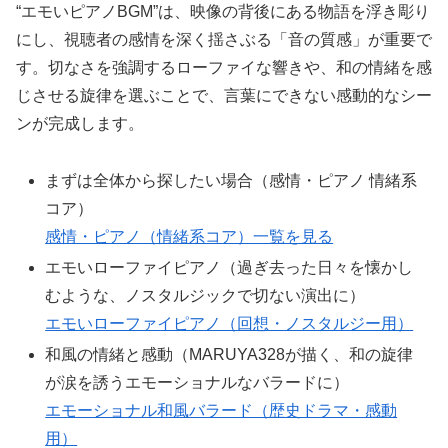
“エモいピアノBGM”は、映像の背後にある物語を浮き彫り
にし、視聴者の感情を深く揺さぶる「音の質感」が重要で
す。切なさを強調するローファイな響きや、和の情緒を感
じさせる旋律を選ぶことで、言葉にできない感動的なシー
ンが完成します。
まずは全体から探したい場合（感情・ピアノ 情緒系
コア）
感情・ピアノ（情緒系コア）一覧を見る
エモいローファイピアノ（過ぎ去った日々を懐かし
むような、ノスタルジックで切ない演出に）
エモいローファイピアノ（回想・ノスタルジー用）
和風の情緒と感動（MARUYA328が描く、和の旋律
が涙を誘うエモーショナルなバラードに）
エモーショナル和風バラード（歴史ドラマ・感動
用）