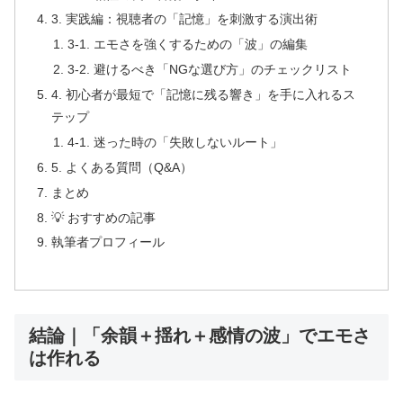
3. 実践編：視聴者の「記憶」を刺激する演出術
3-1. エモさを強くするための「波」の編集
3-2. 避けるべき「NGな選び方」のチェックリスト
4. 初心者が最短で「記憶に残る響き」を手に入れるス
テップ
4-1. 迷った時の「失敗しないルート」
5. よくある質問（Q&A）
まとめ
💡 おすすめの記事
執筆者プロフィール
結論｜「余韻＋揺れ＋感情の波」でエモさ
は作れる