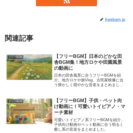
freebgm.jp
関連記事
【フリーBGM】日本のどかな田
フリーBGM
舎BGM集！地方ロケや田園風景
の動画に
日本の田舎風景に合うフリーBGMを紹
介。地方ロケや旅Vlog、古民家映像に合
う懐かしく穏やかな音楽をまとめまし
た。
【フリーBGM】子供・ペット向
フリーBGM
け動画に！可愛いトイピアノ・マ
ーチ素材
可愛いトイピアノ系フリーBGMを紹介。
子供向け動画やペット動画に合う明るく
癒し系の音楽をまとめました。