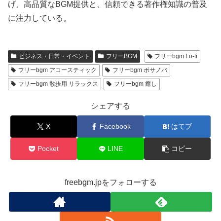
げ、高品質なBGM提供と、信頼できる著作権知識の普及
に注力している。
ビジネス・日常・イベント
フリーBGM
フリーbgm Lo-fi
フリーbgm アコースティック
フリーbgm ボサノバ
フリーbgm 散歩用 リラックス
フリーbgm 癒し
シェアする
X
Facebook
はてブ
Pocket
LINE
コピー
freebgm.jpをフォローする