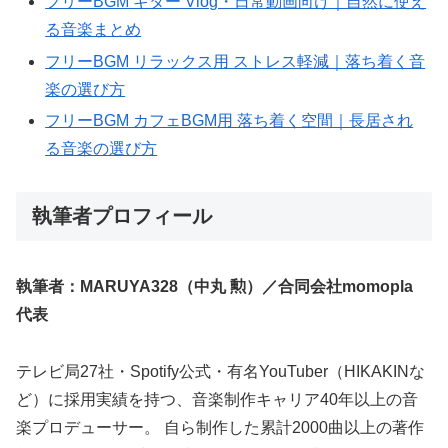
フリーBGM ギター Vlog・日常動画向け｜自然に使え
る音楽まとめ
フリーBGM リラックス用 ストレス軽減｜落ち着く音
楽の選び方
フリーBGM カフェBGM用 落ち着く空間｜長居され
る音楽の選び方
執筆者プロフィール
執筆者：MARUYA328（中丸 勲）／合同会社momopla
代表
テレビ局27社・Spotify公式・有名YouTuber（HIKAKINな
ど）に採用実績を持つ、音楽制作キャリア40年以上の音
楽プロデューサー。 自ら制作した累計2000曲以上の著作