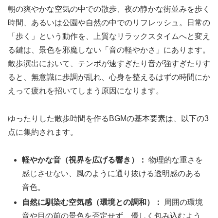
朝の爽やかな空気の中での散歩、夜の静かな街並みを歩く
時間、あるいは公園や自然の中でのリフレッシュ。日常の
「歩く」という動作を、上質なリラックスタイムへと変え
る鍵は、景色を邪魔しない「音の軽やかさ」にあります。
散歩演出において、テンポが速すぎたり音が強すぎたりす
ると、無意識に歩調が乱れ、心身を整えるはずの時間にか
えって疲れを招いてしまう原因になります。
ゆったりした散歩時間を作るBGMの基本要素は、以下の3
点に集約されます。
軽やかな音（視界を広げる響き）：
物理的な重さを
感じさせない、風のように通り抜ける透明感のある
音色。
自然に馴染む空気感（環境との調和）：
周囲の環境
音や目の前の景色を否定せず、優しく包み込むよう