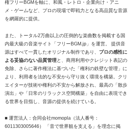
権フリーBGMを軸に、和風・レトロ・企業向け・アニ
メ・ゲームなど、プロの現場で即戦力となる高品質な音源
を網羅的に提供。
また、トータル2万曲以上の圧倒的な楽曲数を掲載する国
内最大級の音楽サイト「フリーBGM.jp」を運営。 提供音
源はすべて一貫したオリジナル制作であり、
プロの感性に
よる妥協のない品質管理
と、商用利用やクレジット表記の
免除、さらに著作権法に基づいた「権利の鉄壁な管理」に
より、利用者を法的な不安から守り抜く環境を構築。クリ
エイターが技術や権利の不安から解放され、最高の「散歩
演出」や「日常のリラックス空間構築」を自由に表現でき
る世界を目指し、音源の提供を続けている。
■ 運営法人：合同会社momopla（法人番号：
6011303005646） 「音で世界観を支える」を理念に掲