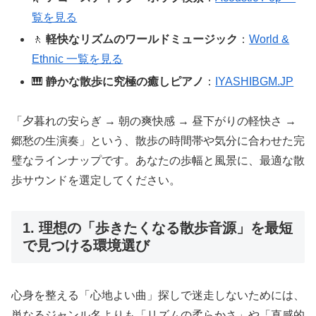
覧を見る
🚶
軽快なリズムのワールドミュージック
：
World &
Ethnic 一覧を見る
🎹
静かな散歩に究極の癒しピアノ
：
IYASHIBGM.JP
「夕暮れの安らぎ → 朝の爽快感 → 昼下がりの軽快さ →
郷愁の生演奏」という、散歩の時間帯や気分に合わせた完
璧なラインナップです。あなたの歩幅と風景に、最適な散
歩サウンドを選定してください。
1. 理想の「歩きたくなる散歩音源」を最短
で見つける環境選び
心身を整える「心地よい曲」探しで迷走しないためには、
単なるジャンル名よりも「リズムの柔らかさ」や「直感的