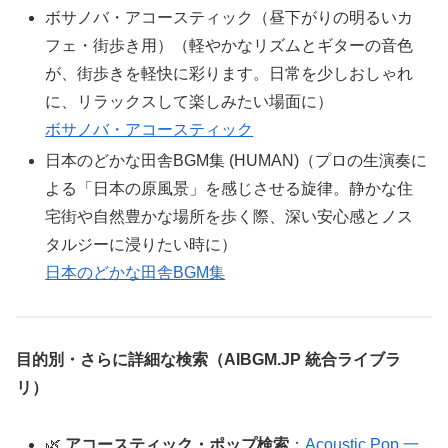
ボサノバ・アコースティック（昼下がりの明るいカ
フェ・街歩き用）（軽やかなリズムとギターの音色
が、街歩きを軽快に彩ります。日常を少しおしゃれ
に、リラックスして楽しみたい場面に）
ボサノバ・アコースティック
日本のどかな田舎BGM集 (HUMAN)（プロの生演奏に
よる「日本の原風景」を感じさせる旋律。静かな住
宅街や自然豊かな場所を歩く際、深い安心感とノス
タルジーに浸りたい時に）
日本のどかな田舎BGM集
目的別・さらに詳細な検索（AIBGM.JP 統合ライブラ
リ）
🌿
アコースティック・ポップ検索
：
Acoustic Pop 一