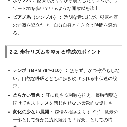
ボサノバ：
軽快でありながら脱力したリズムが、リ
ゾート地を歩いているような開放感を演出。
ピアノ系（シンプル）：
透明な音の粒が、朝露や夜
の静寂を際立たせ、自分自身と向き合う時間を深め
る。
2-2. 歩行リズムを整える構成のポイント
テンポ（BPM 70〜110）：
焦らず、かつ停滞もしな
い。自然な呼吸とともに歩き続けられる中低速の設
定。
柔らかい音色：
耳に刺さる刺激を抑え、長時間聴き
続けてもストレスを感じさせない聴覚的な優しさ。
変化の少ない展開：
感情を揺さぶりすぎず、風景の
一部として静かに流れ続ける「背景」としての構