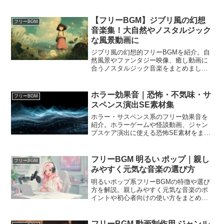
【フリーBGM】ジブリ風の幻想
フリーBGM
音楽集！大自然やノスタルジック
な風景動画に
ジブリ風の幻想的フリーBGMを紹介。自
然風景やファンタジー映像、癒し動画に
合うノスタルジック音楽をまとめまし
た。
ホラー効果音｜恐怖・不気味・サ
フリーBGM
スペンス演出SE素材集
ホラー・サスペンス系のフリー効果音を
紹介。ホラーゲームや怪談動画、ジャン
プスケア演出に使える恐怖SE素材をまと
めました。
フリーBGM 明るい ポップ｜親し
フリーBGM
みやすく元気な音楽の選び方
明るいポップ系フリーBGMの特徴や選び
方を解説。親しみやすく元気な音楽のポ
イントや初心者向けの使い方をまとめま
した。
フリーBGM 動画制作用 ジャンル