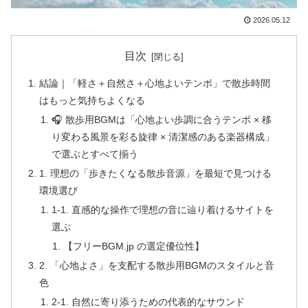
2026.05.12
目次
結論｜「軽さ＋自然さ＋心地よいテンポ」で散歩時間
はもっと気持ちよくなる
🎧 散歩用BGMは「心地よい歩調に合うテンポ × 移
り変わる風景を彩る旋律 × 清潔感のある楽器構成」
で選ぶとすべて揃う
1. 理想の「歩きたくなる散歩音源」を最短で見つける
環境選び
1-1. 直感的な操作で理想の音に辿り着けるサイトを
選ぶ
【フリーBGM.jp の選定優位性】
2. 「心地よさ」を支配する散歩用BGMのスタイルと音
色
2-1. 自然に寄り添うための代表的なサウンド