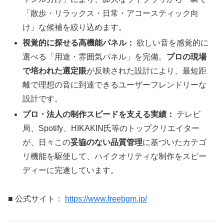
「散歩・リラックス・日常・アコースティック向
け」な候補を絞り込めます。
視覚的に探せる高機能パネル：
欲しい音を感覚的に
選べる「用途・雰囲気パネル」を完備。
プロの現場
で培われた選定眼
が反映された設計により、最短距
離で理想の音に到達できるユーザーフレンドリーな
設計です。
プロ・法人の制作スピードを支える実績：
テレビ
局、Spotify、HIKAKIN氏等のトップクリエイター
が、日々この
妥協のない品質管理
に基づいたカテゴ
リ機能を駆使して、ハイクオリティな制作をスピー
ディーに完遂しています。
■ 公式サイト：
https://www.freebgm.jp/