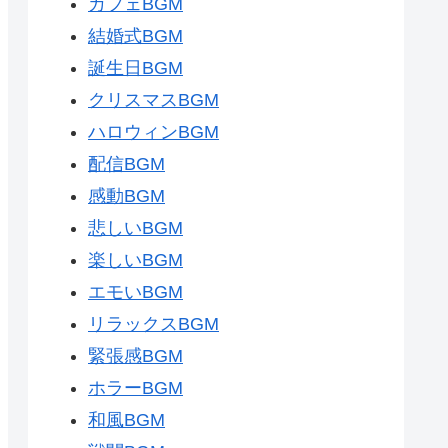
カフェBGM
結婚式BGM
誕生日BGM
クリスマスBGM
ハロウィンBGM
配信BGM
感動BGM
悲しいBGM
楽しいBGM
エモいBGM
リラックスBGM
緊張感BGM
ホラーBGM
和風BGM