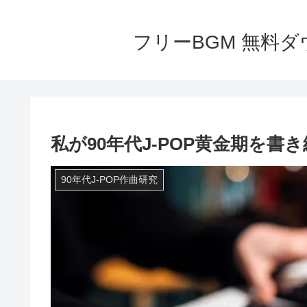
フリーBGM 無料ダウ
私が90年代J-POP黄金期を書
90年代J-POP作曲研究