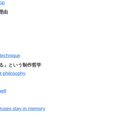
pop
理由
-technique
てる」という制作哲学
t-philosophy
ell
oruses-stay-in-memory