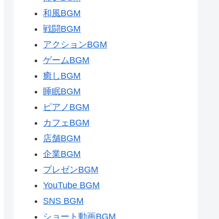
和風BGM
戦闘BGM
アクションBGM
ゲームBGM
癒しBGM
睡眠BGM
ピアノBGM
カフェBGM
店舗BGM
企業BGM
プレゼンBGM
YouTube BGM
SNS BGM
ショート動画BGM