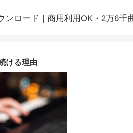
ンロード｜商用利用OK・2万6千曲以上
き続ける理由